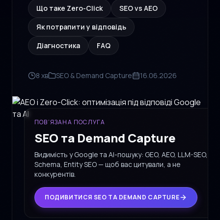
Що таке Zero-Click
SEO vs AEO
Як потрапити у відповідь
Діагностика
FAQ
8 хв
SEO & Demand Capture
16.06.2026
ПОВ’ЯЗАНА ПОСЛУГА
SEO та Demand Capture
Видимість у Google та AI-пошуку: GEO, AEO, LLM-SEO,
Schema, Entity SEO — щоб вас цитували, а не
конкурентів.
ПОДИВИТИСЯ SEO ТА DEMAND CAPTURE