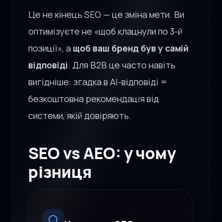
Це не кінець SEO — це зміна мети. Ви
оптимізуєте не «щоб клацнули по 3-й
позиції», а
щоб ваш бренд був у самій
відповіді
. Для B2B це часто навіть
вигідніше: згадка в AI-відповіді =
безкоштовна рекомендація від
системи, якій довіряють.
SEO vs AEO: у чому
різниця