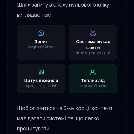
Шлях запиту в епоху нульового кліку
виглядає так:
Запит
Система шукає
Google або AI-чат
факти
чіткі, структуровані
Цитує джерела
Теплий лід
бренди у відповіді
згадка або клік
Щоб опинитися на 3-му кроці, контент
має давати системі те, що легко
процитувати: