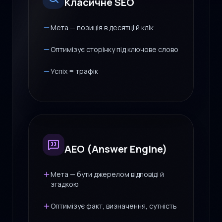
Класичне SEO
Мета — позиція в десятці й клік
Оптимізує сторінку під ключове слово
Успіх = трафік
AEO (Answer Engine)
Мета — бути джерелом відповіді й
згадкою
Оптимізує факт, визначення, сутність