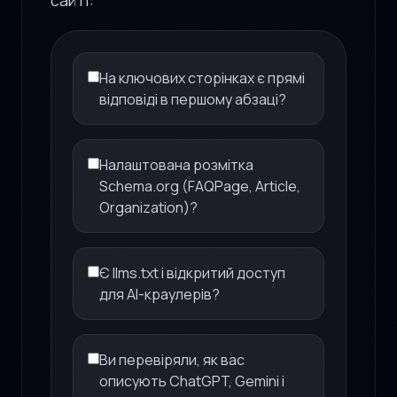
На ключових сторінках є прямі
відповіді в першому абзаці?
Налаштована розмітка
Schema.org (FAQPage, Article,
Organization)?
Є llms.txt і відкритий доступ
для AI-краулерів?
Ви перевіряли, як вас
описують ChatGPT, Gemini і