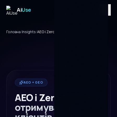
Ai
Use
UA
/
EN
/
RU
Головна
/
Insights
/
AEO і Zero-Click
AEO + GEO
AEO і Zero-Click: як
отримувати
клієнтів, коли