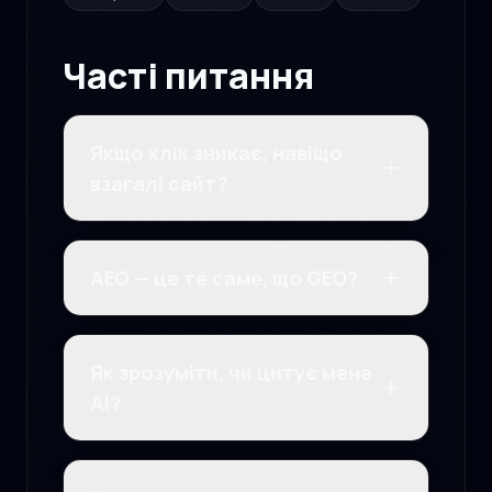
Часті питання
Якщо клік зникає, навіщо
взагалі сайт?
AEO — це те саме, що GEO?
Як зрозуміти, чи цитує мене
AI?