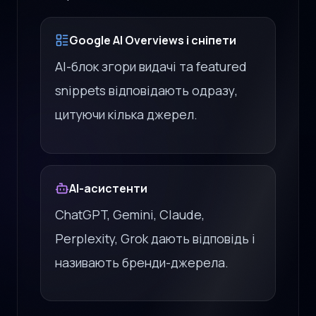
Google AI Overviews і сніпети
AI-блок згори видачі та featured
snippets відповідають одразу,
цитуючи кілька джерел.
AI-асистенти
ChatGPT, Gemini, Claude,
Perplexity, Grok дають відповідь і
називають бренди-джерела.