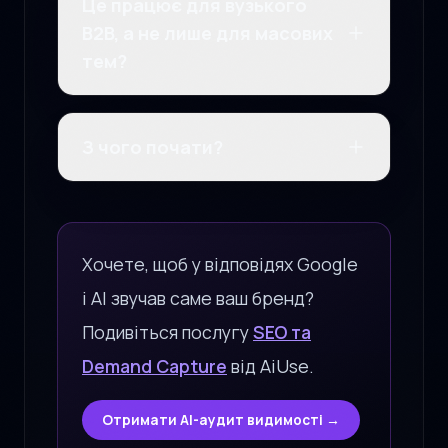
Це працює для вузького
B2B, а не лише для масових
тем?
З чого почати?
Хочете, щоб у відповідях Google
і AI звучав саме ваш бренд?
Подивіться послугу
SEO та
Demand Capture
від AiUse.
Отримати AI-аудит видимості →