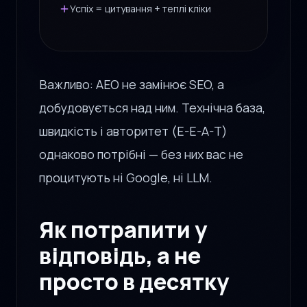
Успіх = цитування + теплі кліки
Важливо: AEO не замінює SEO, а
добудовується над ним. Технічна база,
швидкість і авторитет (E-E-A-T)
однаково потрібні — без них вас не
процитують ні Google, ні LLM.
Як потрапити у
відповідь, а не
просто в десятку