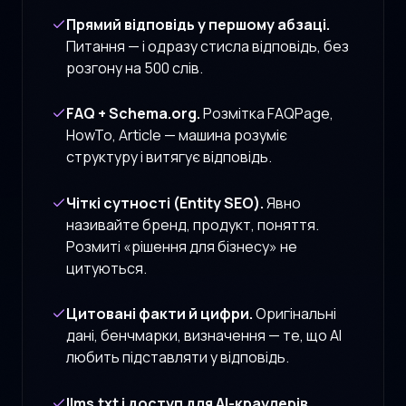
Прямий відповідь у першому абзаці.
Питання — і одразу стисла відповідь, без
розгону на 500 слів.
FAQ + Schema.org.
Розмітка FAQPage,
HowTo, Article — машина розуміє
структуру і витягує відповідь.
Чіткі сутності (Entity SEO).
Явно
називайте бренд, продукт, поняття.
Розмиті «рішення для бізнесу» не
цитуються.
Цитовані факти й цифри.
Оригінальні
дані, бенчмарки, визначення — те, що AI
любить підставляти у відповідь.
llms.txt і доступ для AI-краулерів.