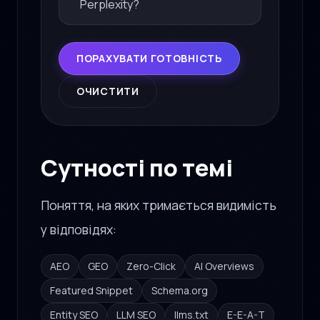
Perplexity?
ПОРАХУВАТИ ГОТОВНІСТЬ
ОЧИСТИТИ
Сутності по темі
Поняття, на яких тримається видимість
у відповідях:
AEO
GEO
Zero-Click
AI Overviews
Featured Snippet
Schema.org
Entity SEO
LLM SEO
llms.txt
E-E-A-T