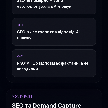
SEO не померло — воно
еволюціонувало в AI-пошук
GEO
GEO: як потрапити у відповіді AI-
пошуку
RAG
RAG: AI, що відповідає фактами, а не
вигадками
MONEY PAGE
SEO та Demand Capture