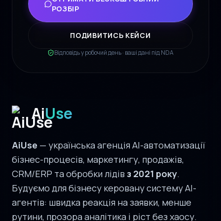
РОЗБІР
ПОДИВИТИСЬ КЕЙСИ
Відповідь у робочий день · ваші дані під NDA
Ai
Use
AiUse
— українська агенція AI-автоматизації
бізнес-процесів, маркетингу, продажів,
CRM/ERP та обробки лідів
з 2021 року
.
Будуємо для бізнесу керовану систему AI-
агентів: швидка реакція на заявки, менше
рутини, прозора аналітика і ріст без хаосу.