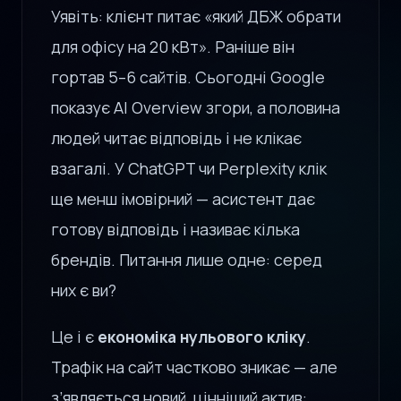
Уявіть: клієнт питає «який ДБЖ обрати
для офісу на 20 кВт». Раніше він
гортав 5–6 сайтів. Сьогодні Google
показує AI Overview згори, а половина
людей читає відповідь і не клікає
взагалі. У ChatGPT чи Perplexity клік
ще менш імовірний — асистент дає
готову відповідь і називає кілька
брендів. Питання лише одне: серед
них є ви?
Це і є
економіка нульового кліку
.
Трафік на сайт частково зникає — але
з’являється новий, цінніший актив: