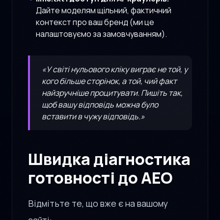
Дайте моделям щільний, фактичний
контекст про ваш бренд (ми це
налаштовуємо за замовчуванням).
«У світі нульового кліку виграє не той, у
кого більше сторінок, а той, чий факт
найзручніше процитувати. Пишіть так,
щоб вашу відповідь можна було
вставити в чужу відповідь.»
Швидка діагностика
готовності до AEO
Відмітьте те, що вже є на вашому
сайті: