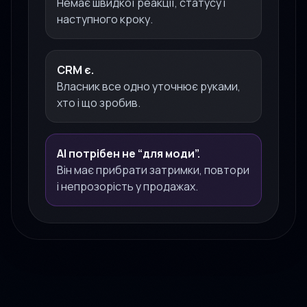
наступного кроку.
CRM є.
Власник все одно уточнює руками,
хто і що зробив.
AI потрібен не “для моди”.
Він має прибрати затримки, повтори
і непрозорість у продажах.