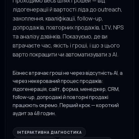
лідогенерації й вартості ліда до outreach,
захоплення, кваліфікації, follow-up,
допродажів, повторних продажів, LTV, NPS
та аналізу дзвінків. Показуємо, де ви
втрачаєте час, якість і гроші, і що з цього
варто покращити чи автоматизувати з AI.
Бізнес втрачає гроші не через відсутність AI, а
через некерований процес продажів:
лідогенерація, сайт, форма, менеджер, CRM,
follow-up, допродажі й повторні продажі
працюють окремо. Перший крок — короткий
аудит за 48 годин.
ІНТЕРАКТИВНА ДІАГНОСТИКА