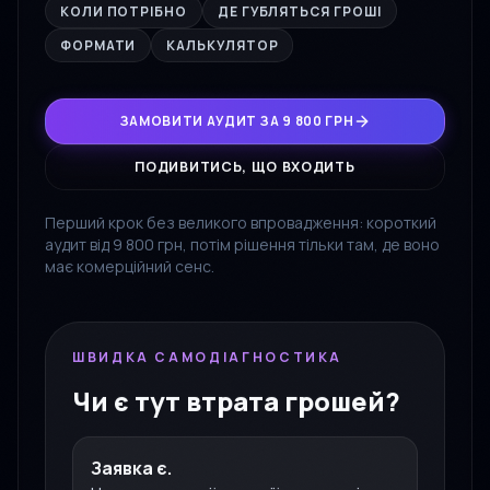
КОЛИ ПОТРІБНО
ДЕ ГУБЛЯТЬСЯ ГРОШІ
ФОРМАТИ
КАЛЬКУЛЯТОР
ЗАМОВИТИ АУДИТ ЗА 9 800 ГРН
ПОДИВИТИСЬ, ЩО ВХОДИТЬ
Перший крок без великого впровадження: короткий
аудит від 9 800 грн, потім рішення тільки там, де воно
має комерційний сенс.
ШВИДКА САМОДІАГНОСТИКА
Чи є тут втрата грошей?
Заявка є.
Немає швидкої реакції, статусу і