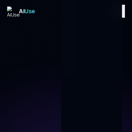
Ai
Use
UA
/
EN
/
RU