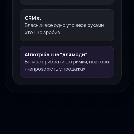
CRM є.
Власник все одно уточнює руками,
хто і що зробив.
AI потрібен не “для моди”.
Він має прибрати затримки, повтори
і непрозорість у продажах.