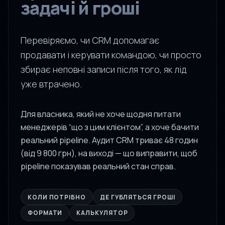
задачі й гроші
Перевіряємо, чи CRM допомагає
продавати і керувати командою, чи просто
збирає неповні записи після того, як лід
уже втрачено.
Для власника, який не хоче щодня питати
менеджерів “що з цим клієнтом”, а хоче бачити
реальний pipeline. Аудит CRM триває 48 годин
(від 9 800 грн), на виході — що виправити, щоб
pipeline показував реальний стан справ.
КОЛИ ПОТРІБНО
ДЕ ГУБЛЯТЬСЯ ГРОШІ
ФОРМАТИ
КАЛЬКУЛЯТОР