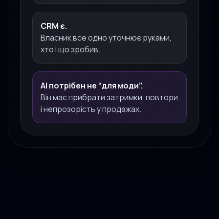
CRM є.
Власник все одно уточнює руками,
хто і що зробив.
AI потрібен не “для моди”.
Він має прибрати затримки, повтори
і непрозорість у продажах.