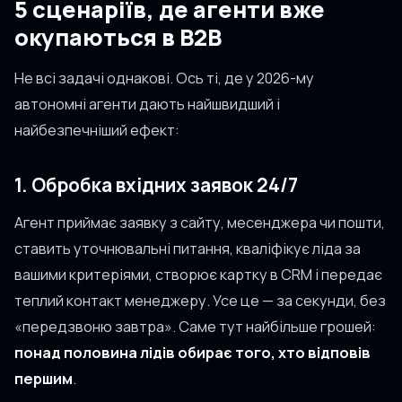
5 сценаріїв, де агенти вже
окупаються в B2B
Не всі задачі однакові. Ось ті, де у 2026-му
автономні агенти дають найшвидший і
найбезпечніший ефект:
1. Обробка вхідних заявок 24/7
Агент приймає заявку з сайту, месенджера чи пошти,
ставить уточнювальні питання, кваліфікує ліда за
вашими критеріями, створює картку в CRM і передає
теплий контакт менеджеру. Усе це — за секунди, без
«передзвоню завтра». Саме тут найбільше грошей:
понад половина лідів обирає того, хто відповів
першим
.