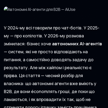
У 2024-му всі говорили про чат-ботів. У 2025-
му — про копілотів. У 2026-му розмова
змінилася: бізнес хоче
автономних AI-агентів
— систем, які не просто відповідають на
питання, а самостійно доводять задачу до
результату. Але між хайпом і реальністю є
прірва. Ця стаття — чесний розбір для
власника: що автономні агенти вже вміють у
B2B, де вони économлять гроші, де поки що
ламаються, і як впровадити їх так, щоб не
отримати дорогу іграшку замість працівника.