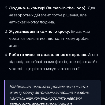
Людина-в-контурі (human-in-the-loop).
Для
незворотних дій агент готує рішення, але
натискає кнопку людина.
Журналювання кожного кроку.
Ви завжди
можете подивитися, що, коли і чому зробив
агент.
Робота лише на дозволених джерелах.
Агент
відповідає на базі ваших фактів, а не «фантазій»
моделі — це різко знижує галюцинації.
Найбільша помилка впровадження — дати
агенту повну автономію в перший же день.
Найсильніші команди роблять навпаки:
запускають агента як помічника з