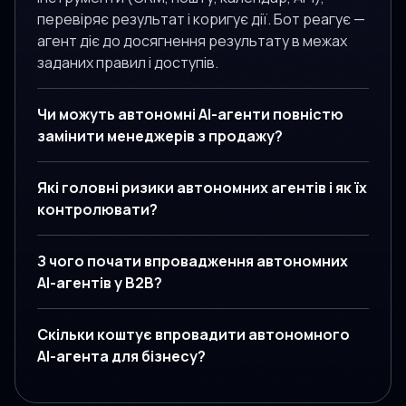
перевіряє результат і коригує дії. Бот реагує —
агент діє до досягнення результату в межах
заданих правил і доступів.
Чи можуть автономні AI-агенти повністю
замінити менеджерів з продажу?
Які головні ризики автономних агентів і як їх
контролювати?
З чого почати впровадження автономних
AI-агентів у B2B?
Скільки коштує впровадити автономного
AI-агента для бізнесу?