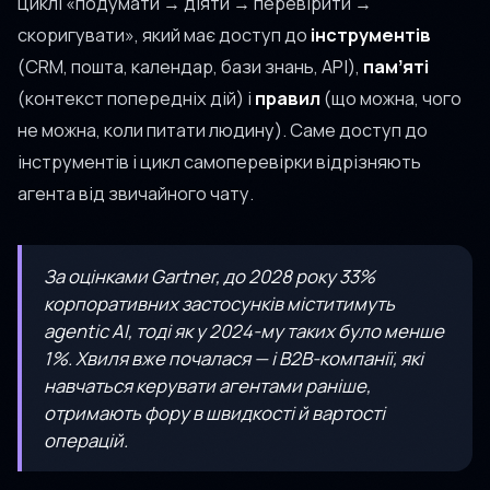
циклі «подумати → діяти → перевірити →
скоригувати», який має доступ до
інструментів
(CRM, пошта, календар, бази знань, API),
памʼяті
(контекст попередніх дій) і
правил
(що можна, чого
не можна, коли питати людину). Саме доступ до
інструментів і цикл самоперевірки відрізняють
агента від звичайного чату.
За оцінками Gartner, до 2028 року 33%
корпоративних застосунків міститимуть
agentic AI, тоді як у 2024-му таких було менше
1%. Хвиля вже почалася — і B2B-компанії, які
навчаться керувати агентами раніше,
отримають фору в швидкості й вартості
операцій.