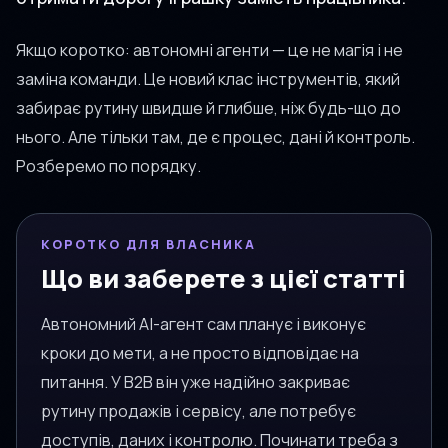
Якщо коротко: автономні агенти — це не магія і не
заміна команди. Це новий клас інструментів, який
забирає рутину швидше й глибше, ніж будь-що до
нього. Але тільки там, де є процес, дані й контроль.
Розберемо по порядку.
КОРОТКО ДЛЯ ВЛАСНИКА
Що ви заберете з цієї статті
Автономний AI-агент сам планує і виконує
кроки до мети, а не просто відповідає на
питання. У B2B він уже надійно закриває
рутину продажів і сервісу, але потребує
доступів, даних і контролю. Починати треба з