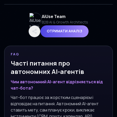
AiUse Team
B2B AI & Growth Architects
ОТРИМАТИ АНАЛІЗ
FAQ
Часті питання про
автономних AI-агентів
Чим автономний AI-агент відрізняється від
чат-бота?
Чат-бот працює за жорстким сценарієм і
відповідає на питання. Автономний AI-агент
ставить мету, сам планує кроки, викликає
інструменти (CRM, пошту, календар, API),