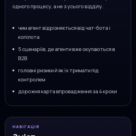
одного процесу, а не з усього відділу.
чим агент відрізняється від чат-бота і
копілота
5 сценаріїв, де агенти вже окупаються в
B2B
головні ризики й як їх тримати під
контролем
дорожня карта впровадження за 4 кроки
НАВІГАЦІЯ