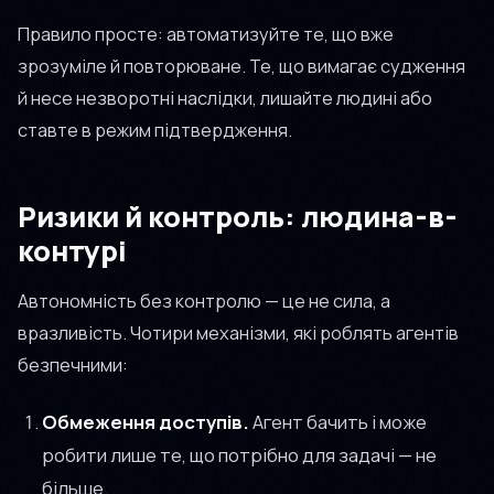
Правило просте: автоматизуйте те, що вже
зрозуміле й повторюване. Те, що вимагає судження
й несе незворотні наслідки, лишайте людині або
ставте в режим підтвердження.
Ризики й контроль: людина-в-
контурі
Автономність без контролю — це не сила, а
вразливість. Чотири механізми, які роблять агентів
безпечними:
Обмеження доступів.
Агент бачить і може
робити лише те, що потрібно для задачі — не
більше.