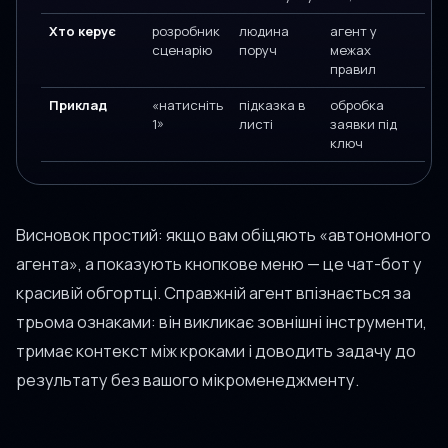
Хто керує
розробник
людина
агент у
сценарію
поруч
межах
правил
Приклад
«натисніть
підказка в
обробка
1»
листі
заявки під
ключ
Висновок простий: якщо вам обіцяють «автономного
агента», а показують кнопкове меню — це чат-бот у
красивій обгортці. Справжній агент впізнається за
трьома ознаками: він викликає зовнішні інструменти,
тримає контекст між кроками і доводить задачу до
результату без вашого мікроменеджменту.