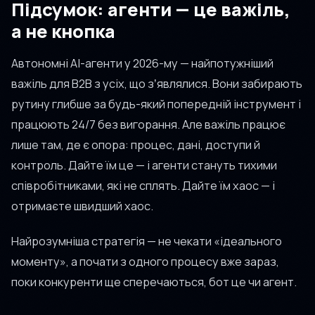
Підсумок: агенти — це важіль,
а не кнопка
Автономні AI-агенти у 2026-му — найпотужніший
важіль для B2B з усіх, що зʼявлялися. Вони забирають
рутину глибше за будь-який попередній інструмент і
працюють 24/7 без вигорання. Але важіль працює
лише там, де є опора: процес, дані, доступи й
контроль. Дайте їм це — і агенти стануть тихими
співробітниками, які не сплять. Дайте їм хаос — і
отримаєте швидший хаос.
Найрозумніша стратегія — не чекати «ідеального
моменту», а почати з одного процесу вже зараз,
поки конкуренти ще сперечаються, бот це чи агент.