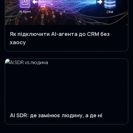
Як підключити AI-агента до CRM без
хаосу
AI SDR: де замінює людину, а де ні