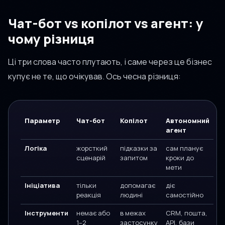
Чат-бот vs копілот vs агент: у
чому різниця
Ці три слова часто плутають, і саме через це бізнес
купує не те, що очікував. Ось чесна різниця:
Параметр
Чат-бот
Копілот
Автономний
агент
Логіка
жорсткий
підказки за
сам планує
сценарій
запитом
кроки до
мети
Ініціатива
тільки
допомагає
діє
реакція
людині
самостійно
Інструменти
немає або
в межах
CRM, пошта,
1–2
застосунку
API, бази