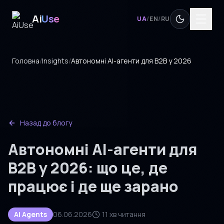
Ai
Use
UA
/
EN
/
RU
Головна
/
Insights
/
Автономні AI-агенти для B2B у 2026
Назад до блогу
Автономні AI-агенти для
B2B у 2026: що це, де
працює і де ще зарано
AI Agents
06.06.2026
11 хв читання