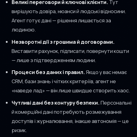
Великі переговори й ключові клієнти.
Тут
вирішують довіра, нюанси й людські відносини.
Агент готує дані — рішення лишається за
людиною.
Незворотні дії з грошима й договорами.
Виставити рахунок, підписати, повернути кошти
— лише з підтвердженням людини.
Процеси без даних і правил.
Якщо у вас немає
CRM, бази знань і чітких критеріїв, агент не
«наведе лад» — він лише швидше створить хаос.
Чутливі дані без контуру безпеки.
Персональні
й комерційні дані потребують розмежування
доступів і журналювання, інакше автономія — це
ризик.