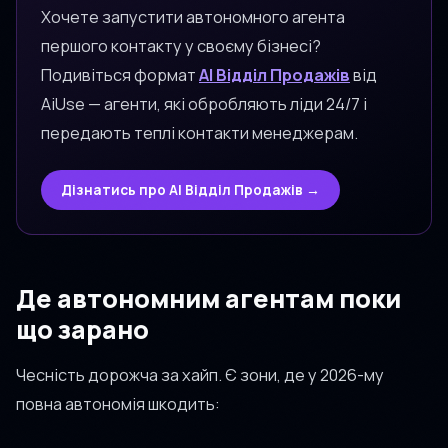
Хочете запустити автономного агента
першого контакту у своєму бізнесі?
Подивіться формат
AI Відділ Продажів
від
AiUse — агенти, які обробляють ліди 24/7 і
передають теплі контакти менеджерам.
Дізнатись про AI Відділ Продажів →
Де автономним агентам поки
що зарано
Чесність дорожча за хайп. Є зони, де у 2026-му
повна автономія шкодить: