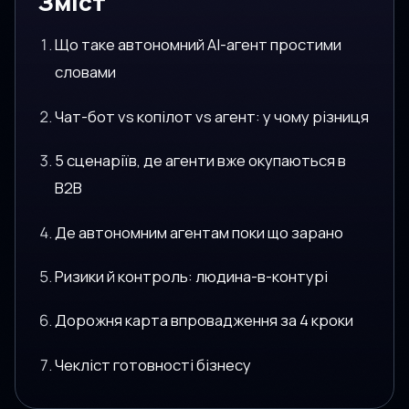
Зміст
Що таке автономний AI-агент простими
словами
Чат-бот vs копілот vs агент: у чому різниця
5 сценаріїв, де агенти вже окупаються в
B2B
Де автономним агентам поки що зарано
Ризики й контроль: людина-в-контурі
Дорожня карта впровадження за 4 кроки
Чекліст готовності бізнесу