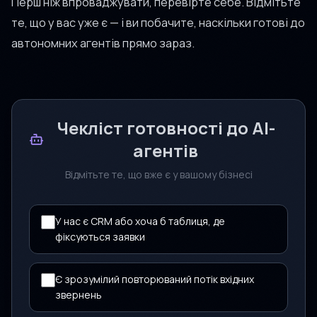
Перш ніж впроваджувати, перевірте себе. Відмітьте
те, що у вас уже є — і ви побачите, наскільки готові до
автономних агентів прямо зараз.
Чекліст готовності до AI-
агентів
Відмітьте те, що вже є у вашому бізнесі
У нас є CRM або хоча б таблиця, де
фіксуються заявки
Є зрозумілий повторюваний потік вхідних
звернень