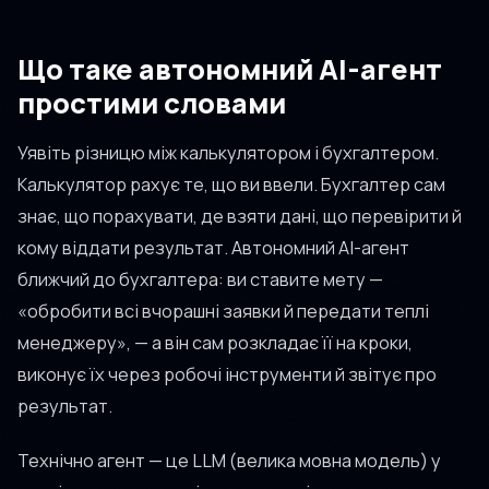
Що таке автономний AI-агент
простими словами
Уявіть різницю між калькулятором і бухгалтером.
Калькулятор рахує те, що ви ввели. Бухгалтер сам
знає, що порахувати, де взяти дані, що перевірити й
кому віддати результат. Автономний AI-агент
ближчий до бухгалтера: ви ставите мету —
«обробити всі вчорашні заявки й передати теплі
менеджеру», — а він сам розкладає її на кроки,
виконує їх через робочі інструменти й звітує про
результат.
Технічно агент — це LLM (велика мовна модель) у