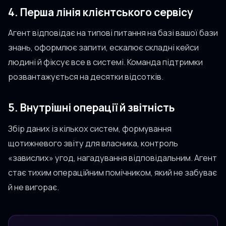
4. Перша лінія клієнтського сервісу
Агент відповідає на типові питання на базі вашої бази
знань, оформлює запити, ескалює складні кейси
людині й фіксує все в системі. Команда підтримки
розвантажується на десятки відсотків.
5. Внутрішні операції й звітність
Збір даних із кількох систем, формування
щотижневого звіту для власника, контроль
«завислих» угод, нагадування відповідальним. Агент
стає тихим операційним помічником, який не забуває
й не вигорає.