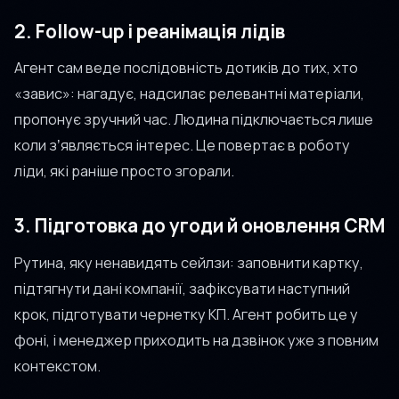
2. Follow-up і реанімація лідів
Агент сам веде послідовність дотиків до тих, хто
«завис»: нагадує, надсилає релевантні матеріали,
пропонує зручний час. Людина підключається лише
коли зʼявляється інтерес. Це повертає в роботу
ліди, які раніше просто згорали.
3. Підготовка до угоди й оновлення CRM
Рутина, яку ненавидять сейлзи: заповнити картку,
підтягнути дані компанії, зафіксувати наступний
крок, підготувати чернетку КП. Агент робить це у
фоні, і менеджер приходить на дзвінок уже з повним
контекстом.