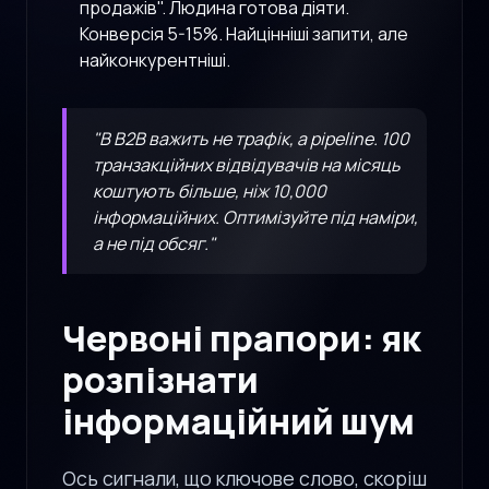
продажів". Людина готова діяти.
Конверсія 5-15%. Найцінніші запити, але
найконкурентніші.
"В B2B важить не трафік, а pipeline. 100
транзакційних відвідувачів на місяць
коштують більше, ніж 10,000
інформаційних. Оптимізуйте під наміри,
а не під обсяг."
Червоні прапори: як
розпізнати
інформаційний шум
Ось сигнали, що ключове слово, скоріш