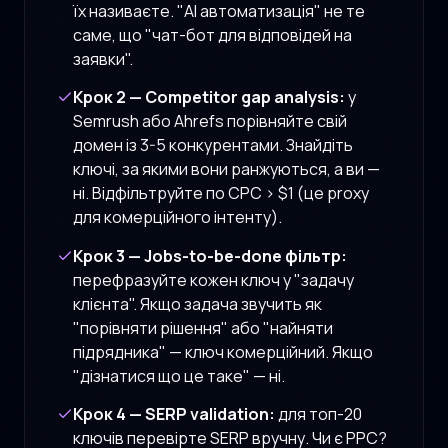
їх називаєте. "AI автоматизація" не те
саме, що "чат-бот для відповідей на
заявки".
Крок 2 — Competitor gap analysis:
у
Semrush або Ahrefs порівняйте свій
домен із 3-5 конкурентами. Знайдіть
ключі, за якими вони ранжуються, а ви —
ні. Відфільтруйте по CPC > $1 (це proxy
для комерційного інтенту).
Крок 3 — Jobs-to-be-done фільтр:
перефразуйте кожен ключ у "задачу
клієнта". Якщо задача звучить як
"порівняти рішення" або "найняти
підрядника" — ключ комерційний. Якщо
"дізнатися що це таке" — ні.
Крок 4 — SERP validation:
для топ-20
ключів перевірте SERP вручну. Чи є PPC?