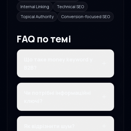
Internal Linking
Technical SEO
Topical Authority
Conversion-focused SEO
FAQ по темі
Що таке money keyword у
B2B?
Чи потрібні інформаційні
ключі?
Як відрізнити шум?