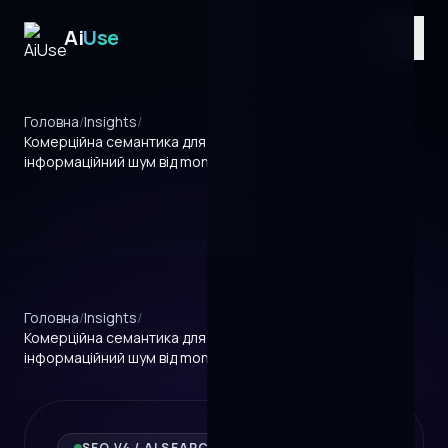
Ai
Use
UA
/
EN
/
RU
Головна
/
Insights
/
Комерційна семантика для B2B: як відрізнити
інформаційний шум від money keywords
Головна
/
Insights
/
Комерційна семантика для B2B: як відрізнити
інформаційний шум від money keywords
SEO V4 / AI SEARCH