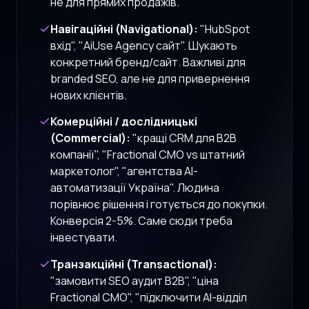
не для прямих продажів.
Навігаційні (Navigational):
"HubSpot
вхід", "AiUse Agency сайт". Шукають
конкретний бренд/сайт. Важливі для
branded SEO, але не для привернення
нових клієнтів.
Комерційні / дослідницькі
(Commercial):
"кращі CRM для B2B
компанії", "Fractional CMO vs штатний
маркетолог", "агентства AI-
автоматизації Україна". Людина
порівнює рішення і готується до покупки.
Конверсія 2-5%. Саме сюди треба
інвестувати.
Транзакційні (Transactional):
"замовити SEO аудит B2B", "ціна
Fractional CMO", "підключити AI-відділ