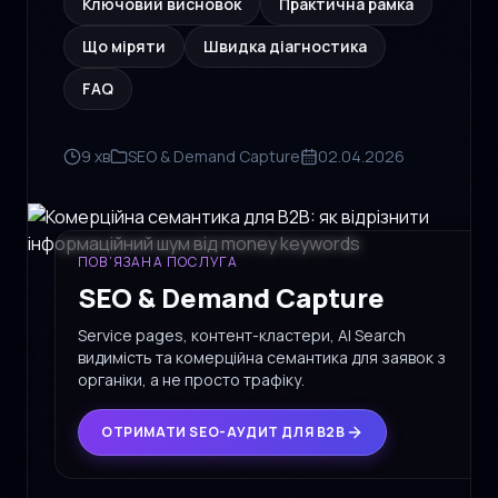
Ключовий висновок
Практична рамка
Що міряти
Швидка діагностика
FAQ
9 хв
SEO & Demand Capture
02.04.2026
ПОВ’ЯЗАНА ПОСЛУГА
SEO & Demand Capture
Service pages, контент-кластери, AI Search
видимість та комерційна семантика для заявок з
органіки, а не просто трафіку.
ОТРИМАТИ SEO-АУДИТ ДЛЯ B2B