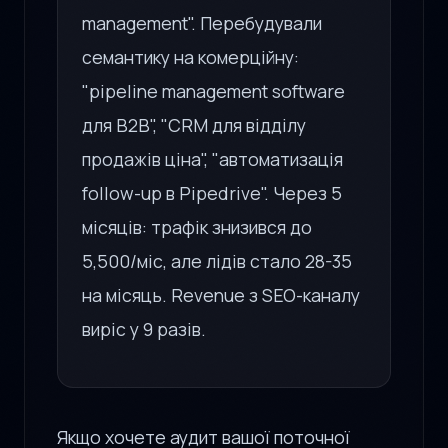
management". Перебудували
семантику на комерційну:
"pipeline management software
для B2B", "CRM для відділу
продажів ціна", "автоматизація
follow-up в Pipedrive". Через 5
місяців: трафік знизився до
5,500/міс, але лідів стало 28-35
на місяць. Revenue з SEO-каналу
виріс у 9 разів.
Якщо хочете аудит вашої поточної