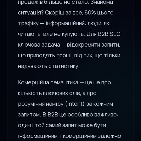
продажів більше не стало. Знайома
ситуація? Скоріш за все, 80% цього
трафіку — інформаційний: люди, які
читають, але не купують. Для B2B SEO
ключова задача — відокремити запити,
що приводять гроші, від тих, що тільки
надувають статистику.
Комерційна семантика — це не про
кількість ключових слів, а про
розуміння наміру (intent) за кожним
запитом. В B2B це особливо важливо:
один і той самий запит може бути і
інформаційним, і комерційним залежно