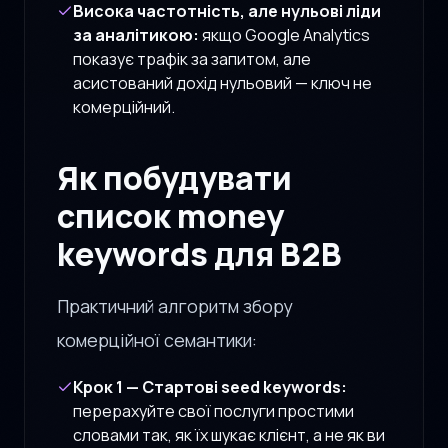
Висока частотність, але нульові ліди
за аналітикою:
якщо Google Analytics
показує трафік за запитом, але
асистований дохід нульовий — ключ не
комерційний.
Як побудувати
список money
keywords для B2B
Практичний алгоритм збору
комерційної семантики:
Крок 1 — Стартові seed keywords:
перерахуйте свої послуги простими
словами так, як їх шукає клієнт, а не як ви