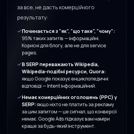
за все, не дасть комерційного
результату:
Починається з "як", "що таке", "чому":
95% таких запитів — інформаційні.
Корисні для блогу, але не для service
pages.
В SERP переважають Wikipedia,
Wikipedia-подібні ресурси, Quora:
якщо Google показує енциклопедичні
відповіді — Intent інформаційний.
Немає комерційних оголошень (PPC) у
SERP:
якщо ніхто не платить за рекламу
за цим запитом — це сигнал, що конверсії
немає. Google Ads підказує вам наміри
краще за будь-який інструмент.