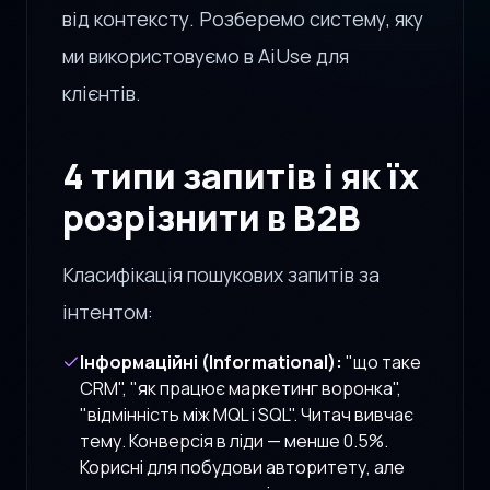
від контексту. Розберемо систему, яку
ми використовуємо в AiUse для
клієнтів.
4 типи запитів і як їх
розрізнити в B2B
Класифікація пошукових запитів за
інтентом:
Інформаційні (Informational):
"що таке
CRM", "як працює маркетинг воронка",
"відмінність між MQL і SQL". Читач вивчає
тему. Конверсія в ліди — менше 0.5%.
Корисні для побудови авторитету, але