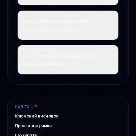
Чи можна ранжуватися
лише service pages?
Чому семантика важлива
для керівника?
НАВІГАЦІЯ
Ключовий висновок
Практична рамка
Що міряти