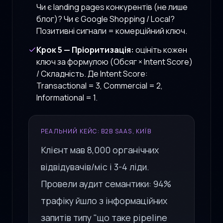
Чи є landing pages конкурентів (не лише
блог)? Чи є Google Shopping / Local?
Позитивні сигнали = комерційний ключ.
Крок 5 — Пріоритизація:
оцініть кожен
ключ за формулою (Обсяг × Intent Score)
/ Складність. Де Intent Score:
Transactional = 3, Commercial = 2,
Informational = 1.
РЕАЛЬНИЙ КЕЙС: B2B SAAS, КИЇВ
Клієнт мав 8,000 органічних
відвідувачів/міс і 3-4 ліди.
Провели аудит семантики: 94%
трафіку йшло з інформаційних
запитів типу "що таке pipeline