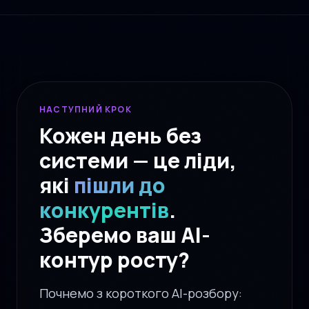
НАСТУПНИЙ КРОК
Кожен день без
системи — це ліди,
які
пішли до
конкурентів
.
Зберемо ваш AI-
контур росту?
Почнемо з короткого AI-розбору: