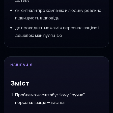
дотику
які сигнали про компанію й людину реально
підвищують відповідь
де проходить межа між персоналізацією і
дешевою маніпуляцією
НАВІГАЦІЯ
Зміст
Проблема масштабу: Чому "ручна"
персоналізація — пастка