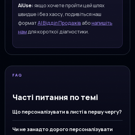
AiUse:
якщо хочете пройти цей шлях
швидше і без хаосу, подивіться наш
формат
AI Відділ Продажів
або
напишіть
нам
для короткої діагностики.
FAQ
Часті питання по темі
Що персоналізувати в листі в першу чергу?
Чи не занадто дорого персоналізувати