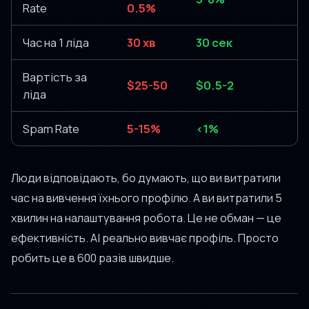
Rate
0.5%
Час на 1 ліда
30 хв
30 сек
Вартість за
$25-50
$0.5-2
ліда
Spam Rate
5-15%
<1%
Люди відповідають, бо думають, що ви витратили
час на вивчення їхнього профілю. А ви витратили 5
хвилин на налаштування робота. Це не обман — це
ефективність. AI реально вивчає профіль. Просто
робить це в 600 разів швидше.