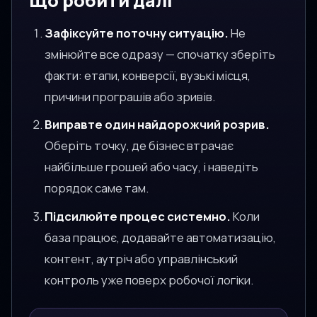
Що робити далі
Зафіксуйте поточну ситуацію.
Не
змінюйте все одразу — спочатку зберіть
факти: етапи, конверсії, вузькі місця,
причини програшів або зривів.
Виправте один найдорожчий розрив.
Оберіть точку, де бізнес втрачає
найбільше грошей або часу, і наведіть
порядок саме там.
Підсилюйте процес системно.
Коли
база працює, додавайте автоматизацію,
контент, аутріч або управлінський
контроль уже поверх робочої логіки.