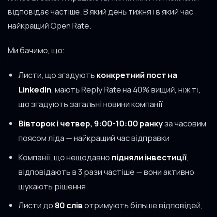
відповідає частіше. В який день тижня і в який час
найкращий Open Rate.
Ми бачимо, що:
Листи, що згадують
конкретний пост на
LinkedIn
, мають Reply Rate на 40% вищий, ніж ті,
що згадують загальні новини компанії
Вівторок і четвер, 9:00-10:00 ранку
за часовим
поясом ліда — найкращий час відправки
Компанії, що нещодавно
підняли інвестиції
,
відповідають в 3 рази частіше — вони активно
шукають рішення
Листи до
80 слів
отримують більше відповідей,