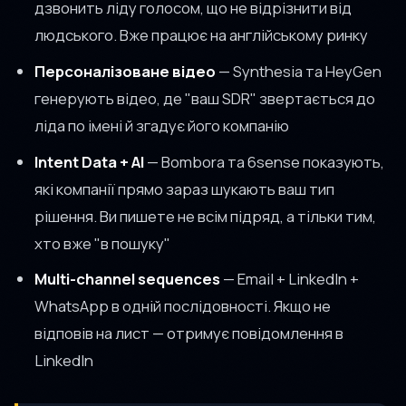
дзвонить ліду голосом, що не відрізнити від
людського. Вже працює на англійському ринку
Персоналізоване відео
— Synthesia та HeyGen
генерують відео, де "ваш SDR" звертається до
ліда по імені й згадує його компанію
Intent Data + AI
— Bombora та 6sense показують,
які компанії прямо зараз шукають ваш тип
рішення. Ви пишете не всім підряд, а тільки тим,
хто вже "в пошуку"
Multi-channel sequences
— Email + LinkedIn +
WhatsApp в одній послідовності. Якщо не
відповів на лист — отримує повідомлення в
LinkedIn