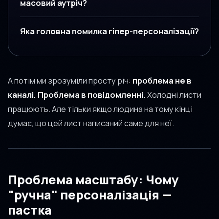
масовий аутріч?
Яка головна помилка гіпер-персоналізації?
А потім ми зрозуміли просту річ:
проблема не в
каналі. Проблема в повідомленні.
Холодні листи
працюють. Але тільки якщо людина на тому кінці
думає, що цей лист написаний саме для неї.
Проблема масштабу: Чому
"ручна" персоналізація —
пастка