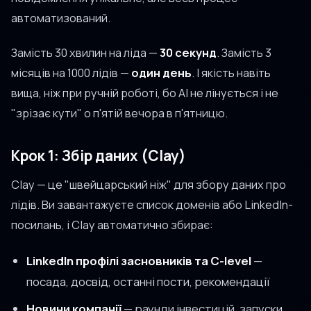
автоматизований.
Замість 30 хвилин на ліда —
30 секунд
. Замість 3
місяців на 1000 лідів —
один день
. І якість навіть
вища, ніж при ручній роботі, бо AI не лінується і не
"зрізає кути" о п'ятій вечора в п'ятницю.
Крок 1: Збір даних (Clay)
Clay — це "швейцарський ніж" для збору даних про
лідів. Ви завантажуєте список доменів або LinkedIn-
посилань, і Clay автоматично збирає:
LinkedIn профілі засновників та C-level
—
посада, досвід, останні пости, рекомендації
Новини компанії
— раунди інвестицій, запуски