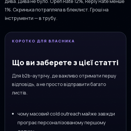
дива. Дива не було. Open Rate 12%, Reply Rate менше
1%. Скринька потрапляла в блеклист. Гроші на
інструменти — в трубу.
КОРОТКО ДЛЯ ВЛАСНИКА
Що ви заберете з цієї статті
Для b2b-аутрічу, де важливо отримати першу
відповідь, а не просто відправити багато
листів.
чому масовий cold outreach майже завжди
програє персоналізованому першому