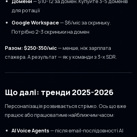
Домени
— $10-12 за домен. Купуйте 3-5 доменів
для ротації
Google Workspace
— $6/міс за скриньку.
Потрібно 2-3 скриньки на домен
Разом: $250-350/міс
— менше, ніж зарплата
стажера. А результат — як у команди з 3-х SDR.
Що далі: тренди 2025-2026
Персоналізація розвивається стрімко. Ось що вже
працює або працюватиме найближчим часом:
AI Voice Agents
— після email-послідовності AI