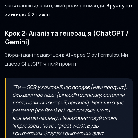
які вакансії відкриті, який розмір команди.
Вручну це
зайняло б 2 тижні.
Крок 2: Аналіз та генерація (ChatGPT /
Gemini)
Зібрані дані подаються в AI через Clay Formulas. Ми
даємо ChatGPT чіткий промпт:
"Ти — SDR у компанії, що продає [наш продукт].
Ось дані про ліда: [LinkedIn summary, останній
пост, новини компанії, вакансії]. Напиши одне
речення (Ice Breaker), яке покаже, що ти
вивчив цю людину. Не використовуй слова
'impressed', 'love', 'great work'. Будь
конкретним. Згадай конкретний факт."