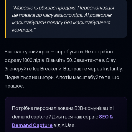
"Масовість вбиває продажі. Персоналізація —
це повага до часу вашого ліда. AI дозволяє
масштабувати повагу без масштабування
команди."
Ваш наступний крок — спробувати. Не потрібно
одразу 1000 лідів. Візьміть 50. Завантажте в Clay.
Згенеруйте Ice Breaker'и. Відправте через Instantly.
Подивіться на цифри. А потім масштабуйте те, що
працює.
Потрібна персоналізована B2B-комунікація і
demand capture? Дивіться наш сервіс
SEO &
Demand Capture
від AiUse.