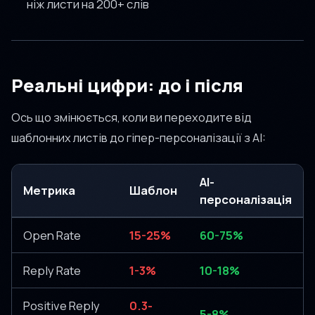
ніж листи на 200+ слів
Реальні цифри: до і після
Ось що змінюється, коли ви переходите від
шаблонних листів до гіпер-персоналізації з AI:
AI-
Метрика
Шаблон
персоналізація
Open Rate
15-25%
60-75%
Reply Rate
1-3%
10-18%
Positive Reply
0.3-
5-8%