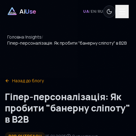
Ai
Use
UA
/
EN
/
RU
Головна
/
Insights
/
Гіпер-персоналізація: Як пробити "банерну сліпоту" в B2B
Назад до блогу
Гіпер-персоналізація: Як
пробити "банерну сліпоту"
в B2B