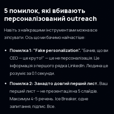
5 помилок, які вбивають
персоналізований outreach
Навіть з найкращими інструментами можна все
зіпсувати. Ось що ми бачимо найчастіше:
Помилка 1: "Fake personalization".
"Бачив, що ви
CEO — це круто!" — це не персоналізація. Це
інформація з першого рядка LinkedIn. Людина це
розуміє за 0.1 секунди.
Помилка 2: Занадто довгий перший лист.
Ваш
перший лист — не презентація на 5 слайдів.
Максимум 4-5 речень. Ice Breaker, одне
запитання, підпис. Все.