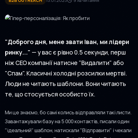
B2B OUTREACH
15.01.2025
9 хв читання
"Доброго дня, мене звати Іван, ми лідери
ринку..."
— у вас є рівно 0.5 секунди, перш
ніж CEO компанії натисне "Видалити" або
"Спам". Класичні холодні розсилки мертві.
Люди не читають шаблони. Вони читають
те, що стосується особисто їх.
Ми це знаємо, бо самі колись відправляли такі листи.
Завантажували базу на 5 000 контактів, писали один
"ідеальний" шаблон, натискали "Відправити" і чекали