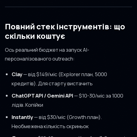
Повний стек інструментів: що
скільки коштує
Ось реальний бюджет на запуск AI-
персоналізованого outreach:
Clay
— від $149/міс (Explorer план, 5000
кредитів). Для старту вистачить
ChatGPT API / Gemini API
— $10-30/міс за 1000
лідів. Копійки
Instantly
— від $30/міс (Growth план).
Необмежена кількість скриньок