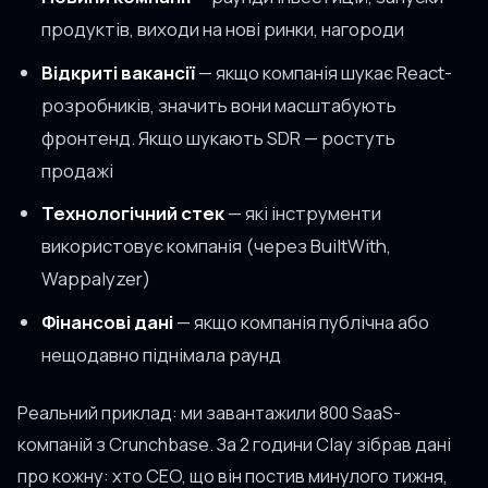
продуктів, виходи на нові ринки, нагороди
Відкриті вакансії
— якщо компанія шукає React-
розробників, значить вони масштабують
фронтенд. Якщо шукають SDR — ростуть
продажі
Технологічний стек
— які інструменти
використовує компанія (через BuiltWith,
Wappalyzer)
Фінансові дані
— якщо компанія публічна або
нещодавно піднімала раунд
Реальний приклад: ми завантажили 800 SaaS-
компаній з Crunchbase. За 2 години Clay зібрав дані
про кожну: хто CEO, що він постив минулого тижня,