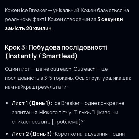
Кожен Ice Breaker — унікальний. Кожен базується на
реальному факті. Кожен створений за
3 секунди
замість 20 хвилин
.
Крок 3: Побудова послідовності
(Instantly / Smartlead)
Один лист — це не outreach. Outreach — це
послідовність з 3-5 торкань. Ось структура, яка дає
нам найкращі результати:
Лист 1 (День 1):
Ice Breaker + одне конкретне
запитання. Ніякого пітчу. Тільки: "Цікаво, чи
стикаєтесь ви з [проблема]?"
Лист 2 (День 3):
Коротке нагадування + один