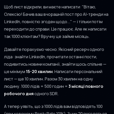
Щоб лист відкрили, ви маєте написати: "Вітаю,
Олексію! Бачив ваш вчорашній пост про AI-тренди на
LinkedIn, повністю згоден щодо..." — і тільки потім
переходити до справи. Це працює. Але як написати
так 1000 клієнтам? Вручну це займе місяць.
Давайте порахуємо чесно. Якісний ресерч одного
ліда: знайти LinkedIn, прочитати останні пости,
подивитись новини компанії, знайти щось спільне —
це мінімум
15-20 хвилин
. Написати персональний
лист — ще 10 хвилин. Разом 30 хвилин на одну
людину. 1000 лідів = 500 годин =
3 місяці повного
робочого дня
одного SDR.
А тепер уявіть, що з 1000 лідів вам відповідять 100
(при хорошому Reply Rate 10%). З них 20 погодяться