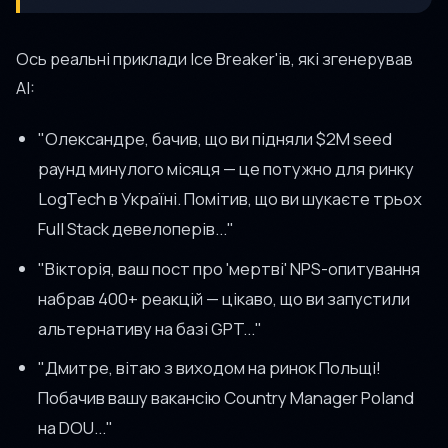
Ось реальні приклади Ice Breaker'ів, які згенерував
AI:
"Олександре, бачив, що ви підняли $2M seed
раунд минулого місяця — це потужно для ринку
LogTech в Україні. Помітив, що ви шукаєте трьох
Full Stack девелоперів..."
"Вікторія, ваш пост про 'мертві' NPS-опитування
набрав 400+ реакцій — цікаво, що ви запустили
альтернативу на базі GPT..."
"Дмитре, вітаю з виходом на ринок Польщі!
Побачив вашу вакансію Country Manager Poland
на DOU..."