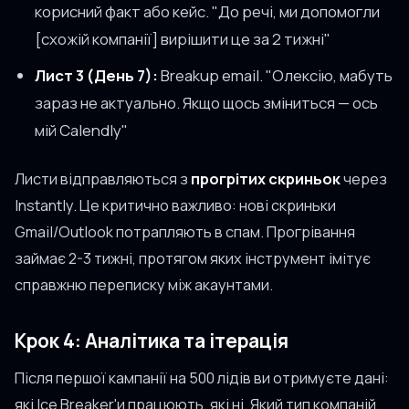
корисний факт або кейс. "До речі, ми допомогли
[схожій компанії] вирішити це за 2 тижні"
Лист 3 (День 7):
Breakup email. "Олексію, мабуть
зараз не актуально. Якщо щось зміниться — ось
мій Calendly"
Листи відправляються з
прогрітих скриньок
через
Instantly. Це критично важливо: нові скриньки
Gmail/Outlook потрапляють в спам. Прогрівання
займає 2-3 тижні, протягом яких інструмент імітує
справжню переписку між акаунтами.
Крок 4: Аналітика та ітерація
Після першої кампанії на 500 лідів ви отримуєте дані:
які Ice Breaker'и працюють, які ні. Який тип компаній