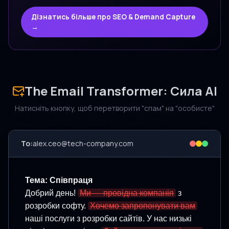
Дізнатись більше про SEO & Demand Capture
→
The Email Transformer: Сила AI
Натисніть кнопку, щоб перетворити "спам" на "особисте"
To:
alex.ceo@tech-company.com
Тема: Співпраця
Добрий день!
Ми — провідна компанія
з
розробки софту.
Хочемо запропонувати вам
наші послуги з розробки сайтів. У нас низькі