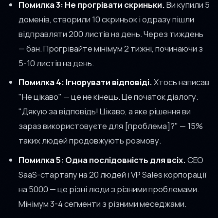
Помилка 3: Не прогрівати скриньки.
Ви купили 5
доменів, створили 10 скриньок і одразу пішли
відправляти 200 листів на день. Через тиждень
— бан. Прогрівайте мінімум 2 тижні, починаючи з
5-10 листів на день.
Помилка 4: Ігнорувати відповіді.
Хтось написав
"Не цікаво" — це не кінець. Це початок діалогу.
"Дякую за відповідь! Цікаво, а яке рішення ви
зараз використовуєте для [проблема]?" — 15%
таких людей продовжують розмову.
Помилка 5: Одна послідовність для всіх.
CEO
SaaS-стартапу на 20 людей і VP Sales корпорації
на 5000 — це різні люди з різними проблемами.
Мінімум 3-4 сегменти з різними меседжами.