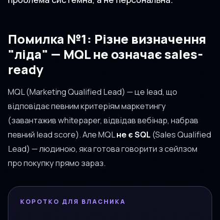
Помилка №1: Різне визначення
"ліда" — MQL не означає sales-
ready
MQL (Marketing Qualified Lead) — це lead, що
відповідає певним критеріям маркетингу
(завантажив whitepaper, відвідав вебінар, набрав
певний lead score). Але MQL
не є SQL
(Sales Qualified
Lead) — людиною, яка готова говорити з сейлзом
про покупку прямо зараз.
КОРОТКО ДЛЯ ВЛАСНИКА