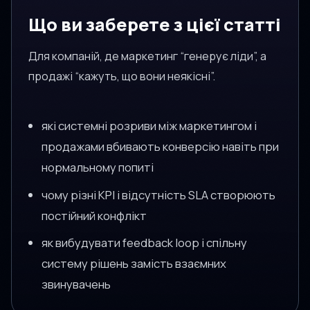
Що ви заберете з цієї статті
Для компаній, де маркетинг “генерує ліди”, а
продажі “кажуть, що вони неякісні”.
які системні розриви між маркетингом і
продажами вбивають конверсію навіть при
нормальному попиті
чому різні KPI і відсутність SLA створюють
постійний конфлікт
як вибудувати feedback loop і спільну
систему рішень замість взаємних
звинувачень