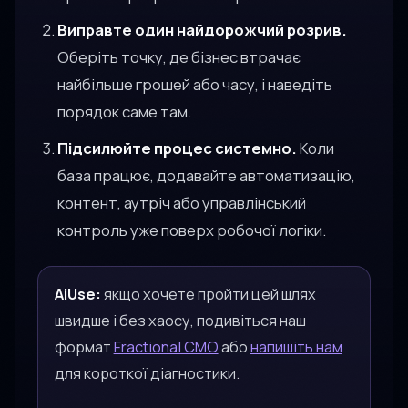
Виправте один найдорожчий розрив.
Оберіть точку, де бізнес втрачає
найбільше грошей або часу, і наведіть
порядок саме там.
Підсилюйте процес системно.
Коли
база працює, додавайте автоматизацію,
контент, аутріч або управлінський
контроль уже поверх робочої логіки.
AiUse:
якщо хочете пройти цей шлях
швидше і без хаосу, подивіться наш
формат
Fractional CMO
або
напишіть нам
для короткої діагностики.