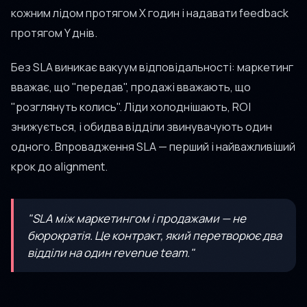
кожним лідом протягом X годин і надавати feedback
протягом Y днів.
Без SLA виникає вакуум відповідальності: маркетинг
вважає, що "передав", продажі вважають, що
"розглянуть колись". Ліди холоднішають, ROI
знижується, і обидва відділи звинувачують один
одного. Впровадження SLA — перший і найважливіший
крок до alignment.
"SLA між маркетингом і продажами — не
бюрократія. Це контракт, який перетворює два
відділи на один revenue team."