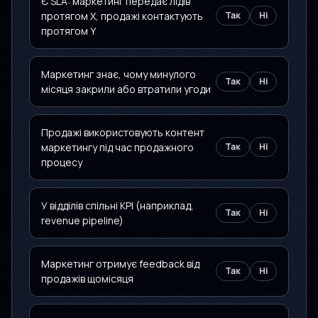
Є SLA: маркетинг передає лідів
протягом X, продажі контактують
Так
Ні
протягом Y
Маркетинг знає, чому минулого
Так
Ні
місяця закрили або втратили угоди
Продажі використовують контент
маркетингу під час продажного
Так
Ні
процесу
У відділів спільні KPI (наприклад,
Так
Ні
revenue pipeline)
Маркетинг отримує feedback від
Так
Ні
продажів щомісяця