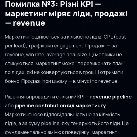
Помилка №3: Різні KPI —
маркетинг міряє ліди, продажі
— revenue
Маркетинг оцінюється за кількістю лідів, CPL (cost
per lead), трафіком і engagement. Продажі — за
revenue, win rate, average deal size. Ці метрики не
стикуються: маркетинг може "перевиконати план"
по лідах, які не конвертуються в гроші, і отримати
бонус. Продажі при цьому — в мінусі по revenue.
Рішення: впровадити спільний KPI —
revenue pipeline
або
pipeline contribution від маркетингу
.
Маркетинг несе відповідальність не за кількість
лідів, а за суму pipeline, яку генерують його ліди. Це
фундаментально змінює поведінку: маркетинг