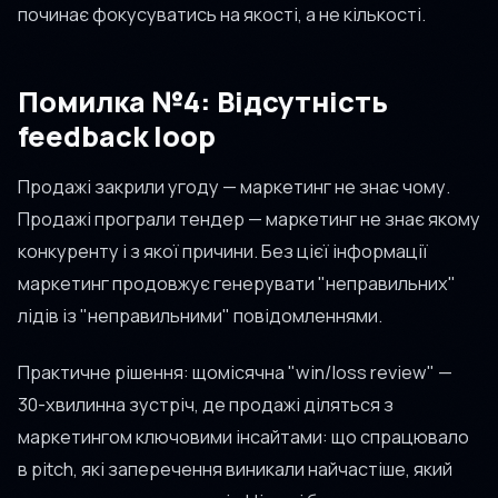
починає фокусуватись на якості, а не кількості.
Помилка №4: Відсутність
feedback loop
Продажі закрили угоду — маркетинг не знає чому.
Продажі програли тендер — маркетинг не знає якому
конкуренту і з якої причини. Без цієї інформації
маркетинг продовжує генерувати "неправильних"
лідів із "неправильними" повідомленнями.
Практичне рішення: щомісячна "win/loss review" —
30-хвилинна зустріч, де продажі діляться з
маркетингом ключовими інсайтами: що спрацювало
в pitch, які заперечення виникали найчастіше, який