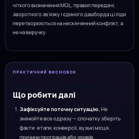
чіткого визначення MQL, правил передачі,
зворотного зв’язку і єдиного дашборда ці ліди
перетворюються на нескінченний конфлікт, а
не на виручку.
ПРАКТИЧНИЙ ВИСНОВОК
Що робити далі
Зафіксуйте поточну ситуацію.
Не
змінюйте все одразу — спочатку зберіть
факти: етапи, конверсії, вузькі місця,
причини програшів або зривів.