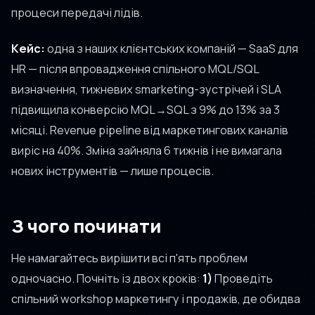
процеси передачі лідів.
Кейс:
одна з наших клієнтських компаній — SaaS для
HR — після впровадження спільного MQL/SQL
визначення, тижневих smarketing-зустрічей і SLA
підвищила конверсію MQL→SQL з 9% до 13% за 3
місяці. Revenue pipeline від маркетингових каналів
виріс на 40%. Зміна зайняла 6 тижнів і не вимагала
нових інструментів — лише процесів.
З чого починати
Не намагайтесь вирішити всі п'ять проблем
одночасно. Почніть із двох кроків:
1)
Проведіть
спільний workshop маркетингу і продажів, де обидва