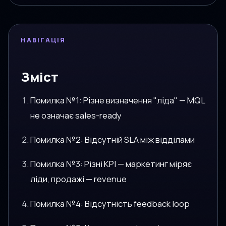
НАВІГАЦІЯ
Зміст
Помилка №1: Різне визначення "ліда" — MQL
не означає sales-ready
Помилка №2: Відсутній SLA між відділами
Помилка №3: Різні KPI — маркетинг міряє
ліди, продажі — revenue
Помилка №4: Відсутність feedback loop