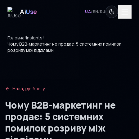
Ai
Use
UA
/
EN
/
RU
Головна
/
Insights
/
Чому B2B-маркетинг не продає: 5 системних помилок
розриву між відділами
Назад до блогу
Чому B2B-маркетинг не
продає: 5 системних
помилок розриву між