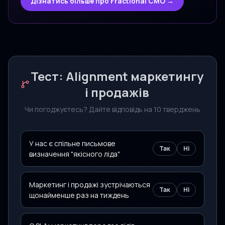
Дізнатись більше про Fractional CMO →
Тест: Alignment маркетингу
і продажів
Чи погоджуєтесь? Дайте відповідь на 10 тверджень
У нас є спільне письмове
Так
Ні
визначення "якісного ліда"
Маркетинг і продажі зустрічаються
Так
Ні
щонайменше раз на тиждень