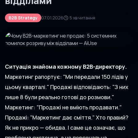
відділами
B2B Strategy
07.01.2026
5 хв читання
Ситуація знайома кожному B2B-директору.
Маркетинг рапортує: "Ми передали 150 лідів у
цьому кварталі." Продажі відповідають: "З них
лише 8 були реально готові до розмови."
Маркетинг: "Продажі не вміють продавати."
Продажі: "Маркетинг дає сміття." Хто правий?
Як не прикро — обидва. І саме це означає, що
проблема системна, а не персональна.