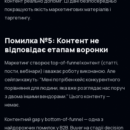
контент реально допоміг. Ці дані безпосередньо
покращують якість маркетингових матеріалів і
таргетингу.
Помилка №5: Контент не
відповідає етапам воронки
Маркетинг створює top-of-funnel контент (статті,
пости, вебінари) і вважає роботу виконаною. Але
сейлзи кажуть: "Мені потрібен кейс конкурентного
порівняння для людини, яка вже розглядає нас поруч
з двома іншими вендорами." Цього контенту —
немає.
Контентний gap у bottom-of-funnel — одна з
найдорожчих помилок у B2B. Buyer на стадії decision