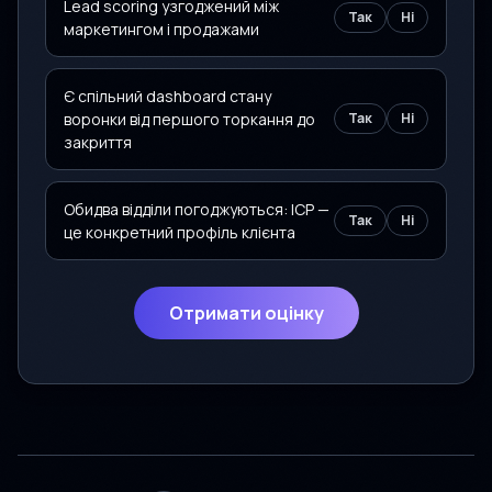
Lead scoring узгоджений між
Так
Ні
маркетингом і продажами
Є спільний dashboard стану
воронки від першого торкання до
Так
Ні
закриття
Обидва відділи погоджуються: ICP —
Так
Ні
це конкретний профіль клієнта
Отримати оцінку