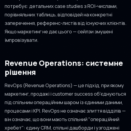
потребує: детальних case studies з ROI-числами,
порівняльних таблиць, відповідей на конкретні
заперечення, референс-листів від існуючих клієнтів.
Якщо маркетинг не дає цього — сейлзи змушені
імпровізувати.
Revenue Operations: системне
рішення
RevOps (Revenue Operations) — це підхід, при якому
маркетинг, продажі і customer success об'єднуються
під спільним операційним шаром із єдиними даними,
процесами і KPI. RevOps не означає злиття відділів —
він означає, що вони мають спільний "операційний
хребет": єдину CRM, спільні дашборди і узгоджені