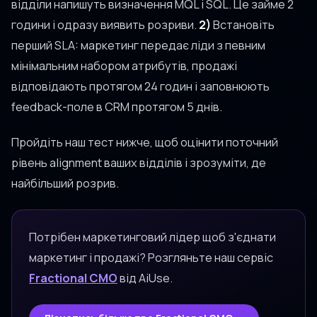
відділи напишуть визначення MQL і SQL. Це займе 2
години і одразу виявить розриви.
2)
Встановіть
перший SLA: маркетинг передає ліди з певним
мінімальним набором атрибутів, продажі
відповідають протягом 24 годин і заповнюють
feedback-поле в CRM протягом 5 днів.
Пройдіть наш тест нижче, щоб оцінити поточний
рівень alignment ваших відділів і зрозуміти, де
найбільший розрив.
Потрібен маркетинговий лідер щоб з'єднати
маркетинг і продажі? Розгляньте наш сервіс
Fractional CMO
від AiUse.