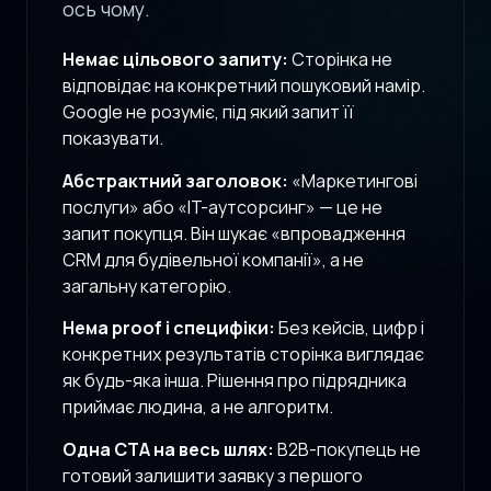
ось чому.
Немає цільового запиту:
Сторінка не
відповідає на конкретний пошуковий намір.
Google не розуміє, під який запит її
показувати.
Абстрактний заголовок:
«Маркетингові
послуги» або «IT-аутсорсинг» — це не
запит покупця. Він шукає «впровадження
CRM для будівельної компанії», а не
загальну категорію.
Нема proof і специфіки:
Без кейсів, цифр і
конкретних результатів сторінка виглядає
як будь-яка інша. Рішення про підрядника
приймає людина, а не алгоритм.
Одна CTA на весь шлях:
B2B-покупець не
готовий залишити заявку з першого