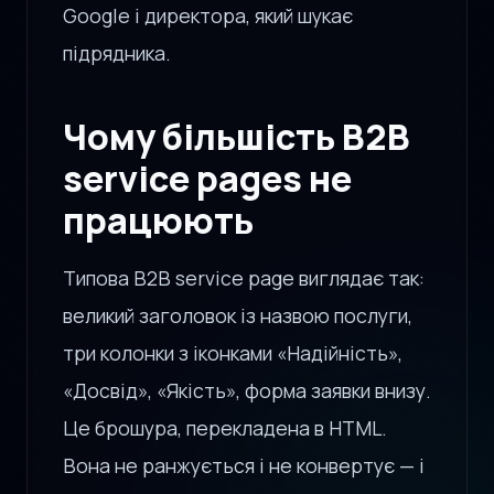
Google і директора, який шукає
підрядника.
Чому більшість B2B
service pages не
працюють
Типова B2B service page виглядає так:
великий заголовок із назвою послуги,
три колонки з іконками «Надійність»,
«Досвід», «Якість», форма заявки внизу.
Це брошура, перекладена в HTML.
Вона не ранжується і не конвертує — і