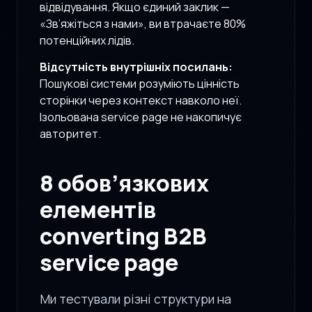
відвідування. Якщо єдиний заклик —
«Зв’яжіться з нами», ви втрачаєте 80%
потенційних лідів.
Відсутність внутрішніх посилань:
Пошукові системи розуміють цінність
сторінки через контекст навколо неї.
Ізольована service page не накопичує
авторитет.
8 обов’язкових
елементів
converting B2B
service page
Ми тестували різні структури на