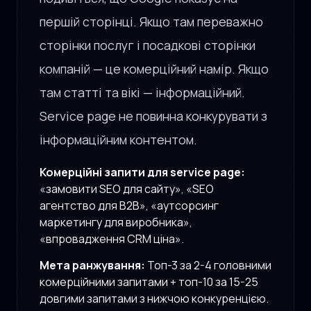
першій сторінці. Якщо там переважно
сторінки послуг і посадкові сторінки
компаній — це комерційний намір. Якщо
там статті та вікі — інформаційний.
Service page не повинна конкурувати з
інформаційним контентом.
Комерційні запити для service page:
«замовити SEO для сайту», «SEO
агентство для B2B», «аутсорсинг
маркетингу для виробника»,
«впровадження CRM ціна».
Мета ранжування:
Топ-3 за 2-4 головними
комерційними запитами + топ-10 за 15-25
довгими запитами з нижчою конкуренцією.