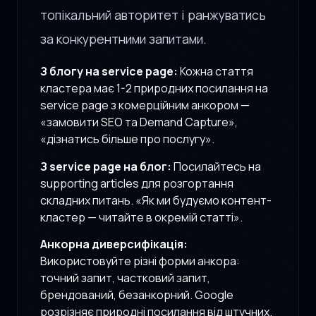
топікальний авторитет і ранжуватись
за конкурентними запитами.
З блогу на service page:
Кожна стаття
кластера має 1-2 природних посилання на
service page з комерційним анкором —
«замовити SEO та Demand Capture»,
«дізнатись більше про послугу».
З service page на блог:
Посилайтесь на
supporting articles для розгортання
складних питань. «Як ми будуємо контент-
кластер — читайте в окремій статті».
Анкорна диверсифікація:
Використовуйте різні форми анкора:
точний запит, частковий запит,
брендований, безанкорний. Google
розрізняє природні посилання від штучних.