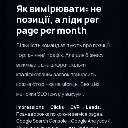
Як вимірювати: не
позиції, а ліди per
page per month
Більшість команд звітують про позиції
і органічний трафік. Але для бізнесу
важлива одна цифра: скільки
кваліфікованих заявок приносить
кожна сторінка на місяць. Без цієї
метрики SEO існує у вакуумі.
Impressions → Clicks → CVR → Leads:
Повна воронка по кожній service page в
Google Search Console + Google Analytics 4.
Де конверсія падає — там і проблема.