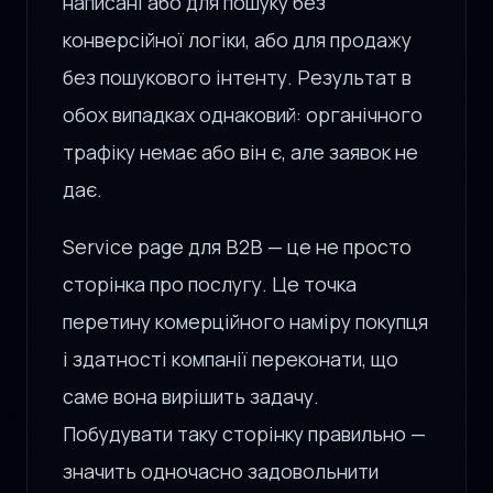
написані або для пошуку без
конверсійної логіки, або для продажу
без пошукового інтенту. Результат в
обох випадках однаковий: органічного
трафіку немає або він є, але заявок не
дає.
Service page для B2B — це не просто
сторінка про послугу. Це точка
перетину комерційного наміру покупця
і здатності компанії переконати, що
саме вона вирішить задачу.
Побудувати таку сторінку правильно —
значить одночасно задовольнити