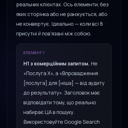
реальних клієнтах. Ось елементи, без
яких сторінка або не ранжується, або
не конвертує. Ідеально — коли всі 8
присутні й пов’язані між собою.
ЕЛЕМЕНТ 1
H1 з комерційним запитом.
Не
«Послуга X», а «Впровадження
[послуга] для [ніша] — від аудиту
до результату». Заголовок має
відповідати тому, що реально
набирає ЦА в пошуку.
Використовуйте Google Search