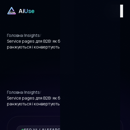
Ai
Use
UA
/
EN
/
RU
Головна
/
Insights
/
Service pages для B2B: як будувати сторінки послуг, що
ранжуються і конвертують
Головна
/
Insights
/
Service pages для B2B: як будувати сторінки послуг, що
ранжуються і конвертують
SEO V4 / AI SEARCH