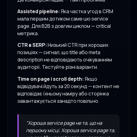
Assisted pipeline:
Яка частка угод в CRM
мала першим дотиком саме цю service
page. Для B2B з довгим циклом — critical
метрика.
CTR в SERP:
Низький CTR при хороших
позиціях — сигнал, що title або meta
description не відповідають очікуванням
аудиторії. Тестуйте різні варіанти.
Time on page і scroll depth:
Якщо
відвідувачі йдуть за 20 секунд — контент не
відповідає їхньому наміру або сторінка
завантажується занадто повільно.
"Хороша service page не та, що на
першому місці. Хороша service page та,