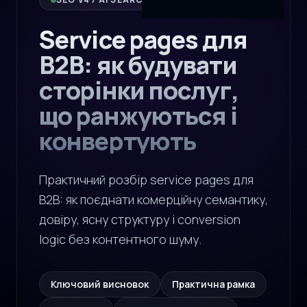
Service pages для
B2B: як будувати
сторінки послуг,
що ранжуються і
конвертують
Практичний розбір service pages для
B2B: як поєднати комерційну семантику,
довіру, ясну структуру і conversion
logic без контентного шуму.
Ключовий висновок
Практична рамка