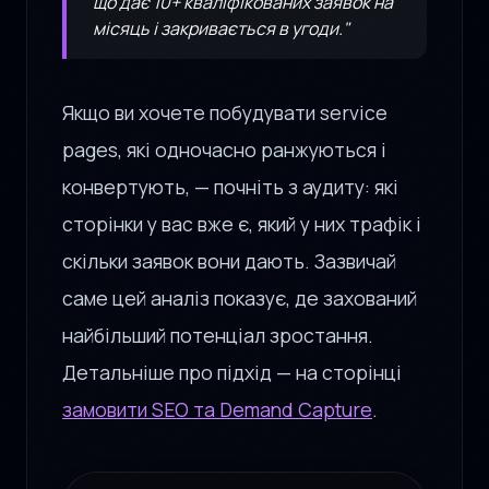
що дає 10+ кваліфікованих заявок на
місяць і закривається в угоди."
Якщо ви хочете побудувати service
pages, які одночасно ранжуються і
конвертують, — почніть з аудиту: які
сторінки у вас вже є, який у них трафік і
скільки заявок вони дають. Зазвичай
саме цей аналіз показує, де захований
найбільший потенціал зростання.
Детальніше про підхід — на сторінці
замовити SEO та Demand Capture
.