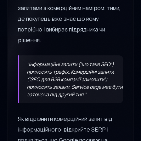
запитами з комерційним наміром: тими,
де покупець вже знає що йому
потрібно і вибирає підрядника чи
рішення.
"Інформаційні запити (‘що таке SEO’)
приносять трафік. Комерційні запити
(‘SEO для B2B компанії замовити’)
приносять заявки. Service page має бути
заточена під другий тип."
Як відрізнити комерційний запит від
інформаційного: відкрийте SERP і
подивіться, що Google показує на