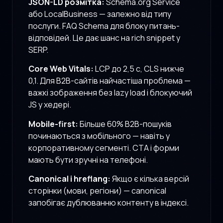
JSON-LD розмітка:
Schema.org Service
або LocalBusiness — залежно від типу
послуги. FAQ Schema для блоку питань-
відповідей. Це дає шанс на rich snippet у
SERP.
Core Web Vitals:
LCP до 2,5 с, CLS нижче
0,1. Для B2B-сайтів найчастіша проблема —
важкі зображення без lazy load і блокуючий
JS у хедері.
Mobile-first:
Більше 60% B2B-пошуків
починаються з мобільного — навіть у
корпоративному сегменті. CTA і форми
мають бути зручні на телефоні.
Canonical і hreflang:
Якщо є кілька версій
сторінки (мови, регіони) — canonical
запобігає дублюванню контенту в індексі.