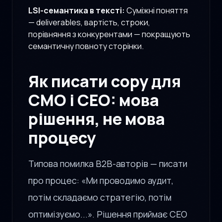
LSI-семантика в тексті:
Суміжні поняття
— deliverables, вартість, строки,
порівняння з конкурентами — покращують
семантичну повноту сторінки.
Як писати copy для
CMO і CEO: мова
рішення, не мова
процесу
Типова помилка B2B-авторів — писати
про процес: «Ми проводимо аудит,
потім складаємо стратегію, потім
оптимізуємо...». Рішення приймає CEO