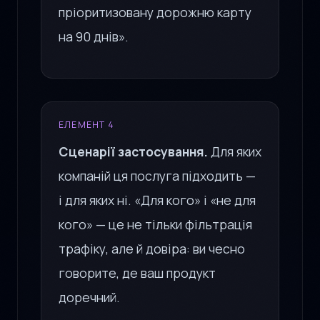
пріоритизовану дорожню карту
на 90 днів».
ЕЛЕМЕНТ 4
Сценарії застосування.
Для яких
компаній ця послуга підходить —
і для яких ні. «Для кого» і «не для
кого» — це не тільки фільтрація
трафіку, але й довіра: ви чесно
говорите, де ваш продукт
доречний.