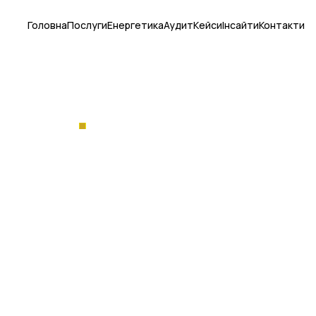
Головна
Послуги
Енергетика
Аудит
Кейси
Інсайти
Контакти