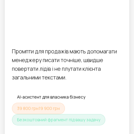
продажів: листи, КП,
follow-up і робота з
лідами
Промпти для продажів мають допомагати
менеджеру писати точніше, швидше
повертати лідів і не плутати клієнта
загальними текстами.
AI-асистент для власника бізнесу
39 800 грн
19 900 грн
Безкоштовний фрагмент під вашу задачу