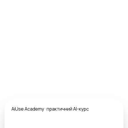
AiUse Academy · практичний AI-курс
Промпти для