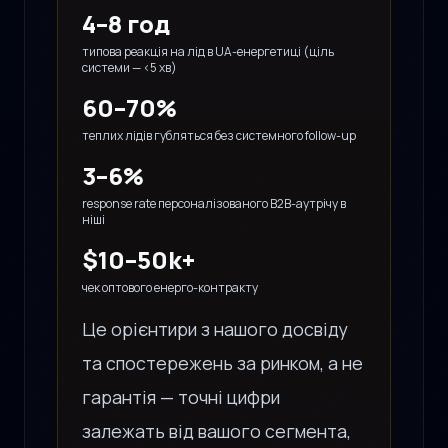
4–8 год
типова реакція на лід в UA-енергетиці (ціль
системи — <5 хв)
60–70%
теплих лідів губляться без системного follow-up
3–6%
response rate персоналізованого B2B-аутрічу в
ніші
$10–50k+
чек оптового енерго-контракту
Це орієнтири з нашого досвіду
та спостережень за ринком, а не
гарантія — точні цифри
залежать від вашого сегмента,