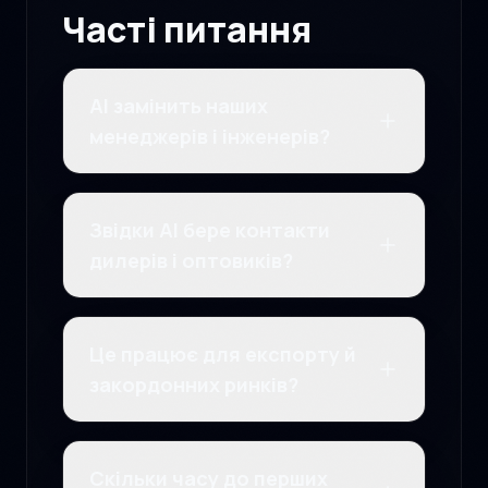
Часті питання
AI замінить наших
менеджерів і інженерів?
Звідки AI бере контакти
дилерів і оптовиків?
Це працює для експорту й
закордонних ринків?
Скільки часу до перших