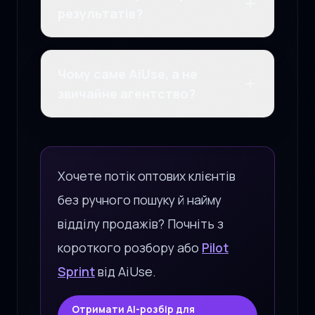
результатів?
Чому саме AiUse, а не
звичайне агентство?
Хочете потік оптових клієнтів
без ручного пошуку й найму
відділу продажів? Почніть з
короткого розбору або
Pilot
Sprint
від AiUse.
Отримати AI-розбір для