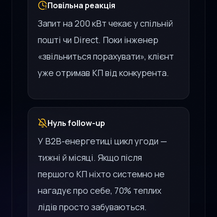
Повільна реакція
Запит на 200 кВт чекає у спільній
пошті чи Direct. Поки інженер
«звільниться порахувати», клієнт
уже отримав КП від конкурента.
Нуль follow-up
У B2B-енергетиці цикл угоди —
тижні й місяці. Якщо після
першого КП ніхто системно не
нагадує про себе, 70% теплих
лідів просто забуваються.