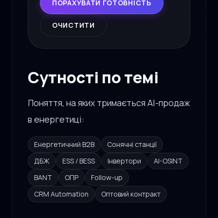
ПОРАХУВАТИ ГОТОВНІСТЬ
ОЧИСТИТИ
Сутності по темі
Поняття, на яких тримається AI-продаж
в енергетиці:
Енергетичний B2B
Сонячні станції
ДБЖ
ESS / BESS
Інвертори
AI-OSINT
BANT
ОПР
Follow-up
CRM Automation
Оптовий контракт