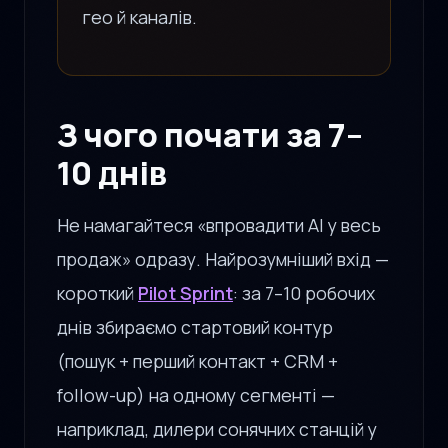
гео й каналів.
З чого почати за 7–
10 днів
Не намагайтеся «впровадити AI у весь
продаж» одразу. Найрозумніший вхід —
короткий
Pilot Sprint
: за 7–10 робочих
днів збираємо стартовий контур
(пошук + перший контакт + CRM +
follow-up) на одному сегменті —
наприклад, дилери сонячних станцій у