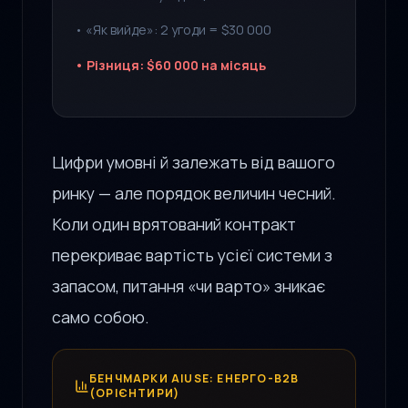
• «Як вийде»: 2 угоди = $30 000
• Різниця: $60 000 на місяць
Цифри умовні й залежать від вашого
ринку — але порядок величин чесний.
Коли один врятований контракт
перекриває вартість усієї системи з
запасом, питання «чи варто» зникає
само собою.
БЕНЧМАРКИ AIUSE: ЕНЕРГО-B2B
(ОРІЄНТИРИ)