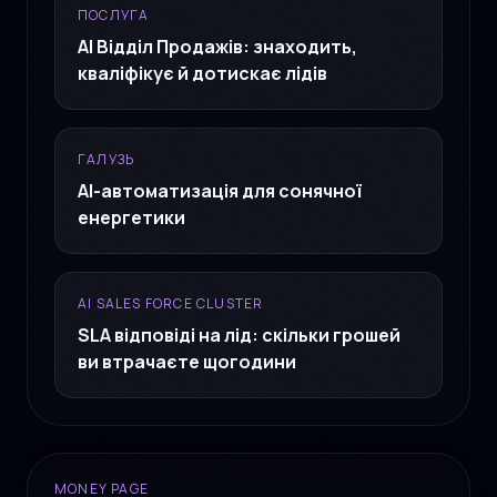
ПОСЛУГА
AI Відділ Продажів: знаходить,
кваліфікує й дотискає лідів
ГАЛУЗЬ
AI-автоматизація для сонячної
енергетики
AI SALES FORCE CLUSTER
SLA відповіді на лід: скільки грошей
ви втрачаєте щогодини
MONEY PAGE