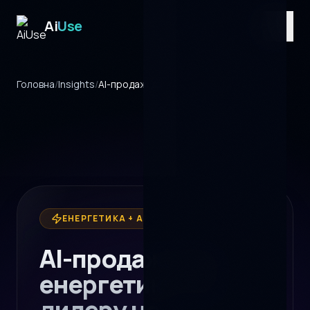
Ai
Use
Головна
/
Insights
/
AI-продажі для енергетики
ЕНЕРГЕТИКА + AI
AI-продажі для
енергетики: як
дилеру не