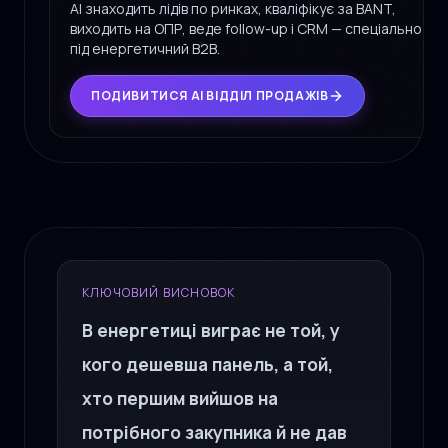
AI знаходить лідів по ринках, кваліфікує за BANT,
виходить на ОПР, веде follow-up і CRM — спеціально
під енергетичний B2B.
ПОДИВИТИСЯ AI ВІДДІЛ ПРОДАЖІВ
КЛЮЧОВИЙ ВИСНОВОК
В енергетиці виграє не той, у
кого дешевша панель, а той,
хто першим вийшов на
потрібного закупника й не дав