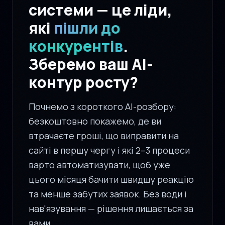
системи — це ліди,
які
пішли до
конкурентів
.
Зберемо ваш AI-
контур росту?
Почнемо з короткого AI-розбору:
безкоштовно покажемо, де ви
втрачаєте гроші, що виправити на
сайті в першу чергу і які 2–3 процеси
варто автоматизувати, щоб уже
цього місяця бачити швидшу реакцію
та менше забутих заявок. Без води і
нав'язування — рішення лишається за
вами.