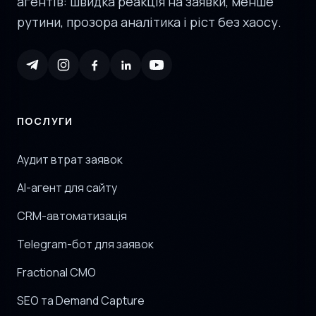
агентів: швидка реакція на заявки, менше
рутини, прозора аналітика і ріст без хаосу.
ПОСЛУГИ
Аудит втрат заявок
AI-агент для сайту
CRM-автоматизація
Telegram-бот для заявок
Fractional CMO
SEO та Demand Capture