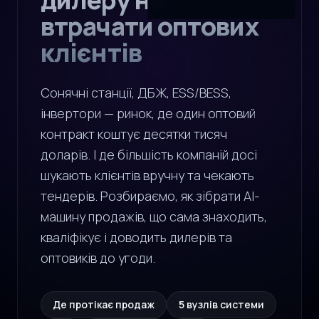
втрачати оптових
клієнтів
Сонячні станції, ДБЖ, ESS/BESS,
інвертори — ринок, де один оптовий
контракт коштує десятки тисяч
доларів. І де більшість компаній досі
шукають клієнтів вручну та чекають
тендерів. Розбираємо, як зібрати AI-
машину продажів, що сама знаходить,
кваліфікує і доводить дилерів та
оптовиків до угоди.
Де протікає продаж
5 вузлів системи