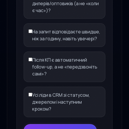
дилерів/оптовиків (а не «коли
є час»)?
На запит відповідаєте швидше,
ніж за годину, навіть увечері?
Після КП є автоматичний
follow-up, а не «передзвоніть
самі»?
Усі ліди в CRM зі статусом,
джерелом і наступним
кроком?