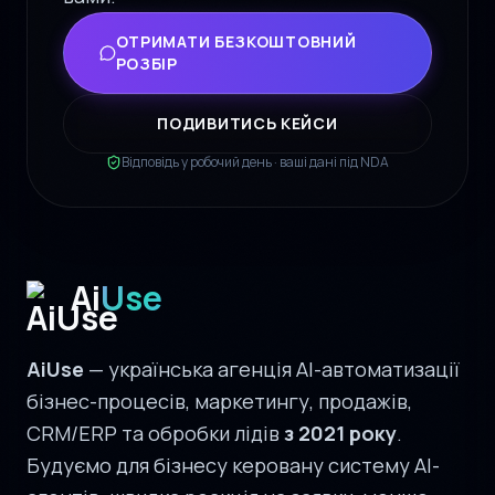
ОТРИМАТИ БЕЗКОШТОВНИЙ
РОЗБІР
ПОДИВИТИСЬ КЕЙСИ
Відповідь у робочий день · ваші дані під NDA
Ai
Use
AiUse
— українська агенція AI-автоматизації
бізнес-процесів, маркетингу, продажів,
CRM/ERP та обробки лідів
з 2021 року
.
Будуємо для бізнесу керовану систему AI-