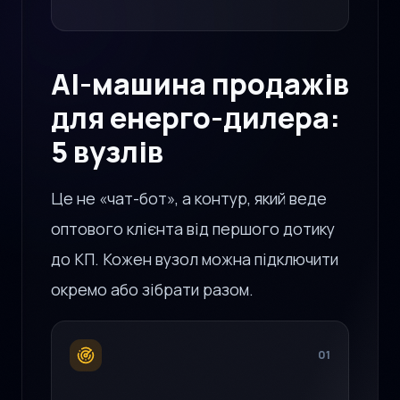
AI-машина продажів
для енерго-дилера:
5 вузлів
Це не «чат-бот», а контур, який веде
оптового клієнта від першого дотику
до КП. Кожен вузол можна підключити
окремо або зібрати разом.
01