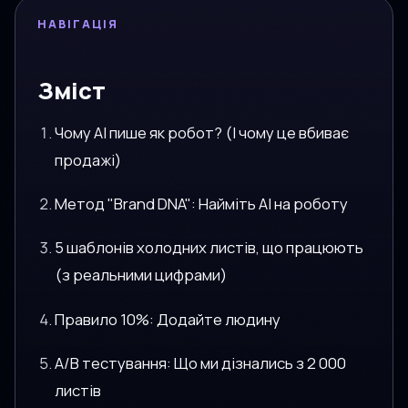
НАВІГАЦІЯ
Зміст
Чому AI пише як робот? (І чому це вбиває
продажі)
Метод "Brand DNA": Найміть AI на роботу
5 шаблонів холодних листів, що працюють
(з реальними цифрами)
Правило 10%: Додайте людину
A/B тестування: Що ми дізнались з 2 000
листів