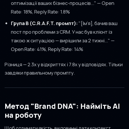
оптимізації ваших бізнес-процесів..." — Open
Rate: 18%, Reply Rate: 1.8%
Група B (C.R.A.F.T. промпт):
"[Ім'я], бачив ваш
пост про проблеми з CRM. У нас був клієнт із
такою ж ситуацією — вирішили за 2 тижні..." —
Open Rate: 41%, Reply Rate: 14%
Різниця — 2.3x у відкриттях і 7.8x у відповідях. Тільки
завдяки правильному промпту.
Метод "Brand DNA": Найміть AI
на роботу
Щоб отримати якість, ви повинні дати контекст.