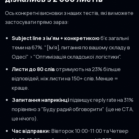
Ось конкретні висновки з наших тестів, які ви можете
застосувати прямо зараз:
Subject line з ім'ям + конкретикою
б'є загальні
теми на 67%. "[Ім'я], питання по вашому складу в
Одесі" > "Оптимізація складської логістики".
Листи до 80 слів
отримують на 23% більше
відповідей, ніж листи на 150+ слів. Менше =
краще.
Запитання наприкінці
підвищує reply rate на 31%
порівняно з "Буду радий обговорити" (це не CTA,
це нічого).
Час відправки:
Вівторок 10:00-11:00 та Четвер