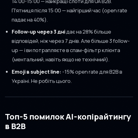
14:00-15:00 — найкращі слоти для UA B2B.
П'ятниця після 15:00 — найгірший час (open rate
падає на 40%).
Follow-up через 3 дні
дає на 28% більше
відповідей, ніж через 7 днів. Але більше 3 follow-
up — і ви потрапляєте в спам-фільтр клієнта
(ментальний, навіть якщо не технічний).
Emoji в subject line:
-15% open rate для B2B в
Україні. Не робіть цього.
Топ-5 помилок AI-копірайтингу
в B2B