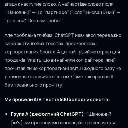
вгадує наступне слово. А найчастіше слово після
"Шановний" — це "партнере". Після "інноваційний" —
"рішення". Ось вам і робот.
Але проблема глибша. ChatGPT навчався переважно
на маркетингових текстах, прес-релізах і
корпоративних блогах. А це найгірший матеріал для
продажів. Уявіть, що ви найняли копірайтера, який
прочитав лише корпоративні звіти і жодного разу не
розмовляв із живим клієнтом. Саме так працює AI
без правильного промпту.
Ми провели A/B тест із 500 холодних листів:
Група A (дефолтний ChatGPT):
"Шановний
[ім'я], ми пропонуємо інноваційне рішення для