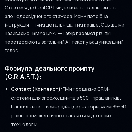
Ставтеся до ChatGPT як до нового талановитого,
але недосвідченого стажера. Йому потрібна
інструкція — і чим детальніша, тим краще. Ось що ми
називаємо "Brand DNA" — набір параметрів, які
перетворюють загальний AI-текст у ваш унікальний
голос.
Формула ідеального промпту
(C.R.A.F.T.):
Context (Контекст):
"Ми продаємо CRM-
системи для агрохолдингів з 500+ працівників.
Наші клієнти — комерційні директори, яким 35-50
років, вони скептично ставляться до нових
технологій."