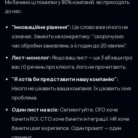
Ми бачимо ці помилки у 80% компаній, які приходять
до нас:
"Інноваційне рішення":
Це слово вже нічого не
означає. Замініть на конкретику: "скорочуємо
час обробки замовлень з 4 годин до 20 хвилин".
Лист-монолог:
Якщо ваш лист — це 3 абзаци про
вас і 0 речень про клієнта, його не прочитають.
"Я хотів би представити нашу компанію":
Нікого не цікавить ваша компанія. Їх цікавить їхня
проблема.
Один лист на всіх:
Сегментуйте. CFO хоче
бачити ROI. CTO хоче бачити інтеграції. HR хоче
бачити user experience. Один промпт — один
сегмент.