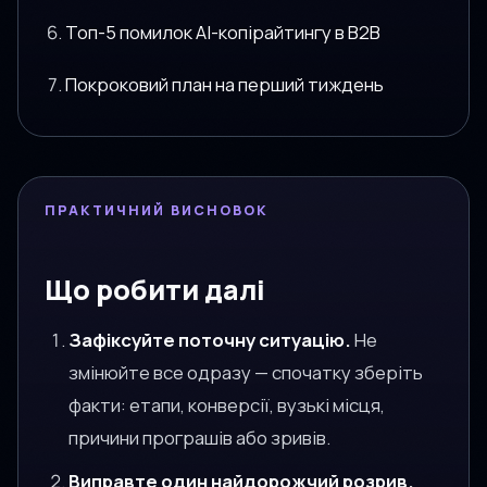
Топ-5 помилок AI-копірайтингу в B2B
Покроковий план на перший тиждень
ПРАКТИЧНИЙ ВИСНОВОК
Що робити далі
Зафіксуйте поточну ситуацію.
Не
змінюйте все одразу — спочатку зберіть
факти: етапи, конверсії, вузькі місця,
причини програшів або зривів.
Виправте один найдорожчий розрив.