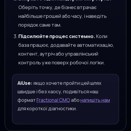
Оберіть точку, де бізнес втрачає
найбільше грошей або часу, і наведіть
порядок саме там.
Підсилюйте процес системно.
Коли
база працює, додавайте автоматизацію,
контент, аутріч або управлінський
контроль уже поверх робочої логіки.
AiUse:
якщо хочете пройти цей шлях
швидше і без хаосу, подивіться наш
формат
Fractional CMO
або
напишіть нам
для короткої діагностики.