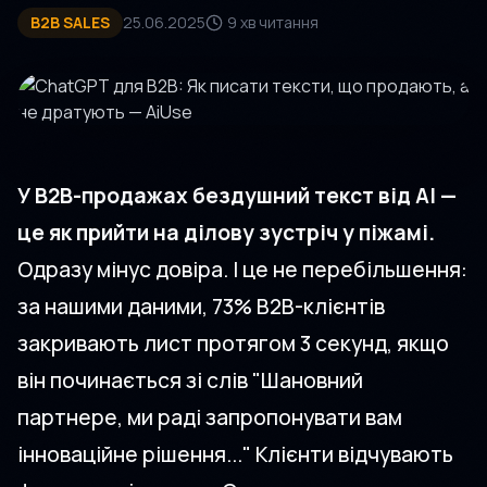
B2B SALES
25.06.2025
9 хв читання
У B2B-продажах бездушний текст від AI —
це як прийти на ділову зустріч у піжамі.
Одразу мінус довіра. І це не перебільшення:
за нашими даними, 73% B2B-клієнтів
закривають лист протягом 3 секунд, якщо
він починається зі слів "Шановний
партнере, ми раді запропонувати вам
інноваційне рішення..." Клієнти відчувають