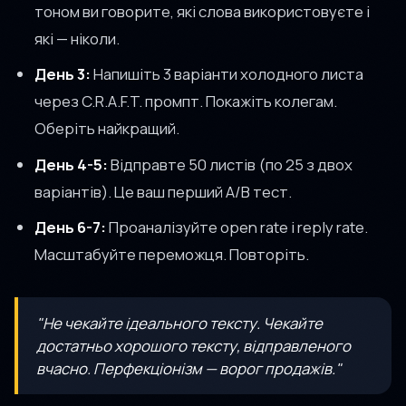
тоном ви говорите, які слова використовуєте і
які — ніколи.
День 3:
Напишіть 3 варіанти холодного листа
через C.R.A.F.T. промпт. Покажіть колегам.
Оберіть найкращий.
День 4-5:
Відправте 50 листів (по 25 з двох
варіантів). Це ваш перший A/B тест.
День 6-7:
Проаналізуйте open rate і reply rate.
Масштабуйте переможця. Повторіть.
"Не чекайте ідеального тексту. Чекайте
достатньо хорошого тексту, відправленого
вчасно. Перфекціонізм — ворог продажів."