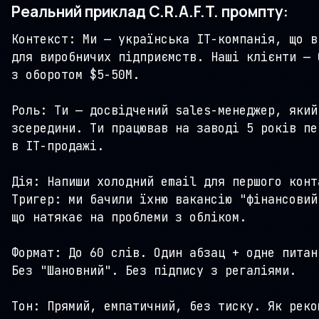
Реальний приклад C.R.A.F.T. промпту:
Контекст: Ми — українська IT-компанія, що в
для виробничих підприємств. Наші клієнти — 
з оборотом $5-50M.

Роль: Ти — досвідчений sales-менеджер, який
зсередини. Ти працював на заводі 5 років пе
в IT-продажі.

Дія: Напиши холодний email для першого конта
Тригер: ми бачили їхню вакансію "фінансовий
що натякає на проблеми з обліком.

Формат: До 60 слів. Один абзац + одне питан
Без "Шановний". Без підпису з регаліями.

Тон: Прямий, емпатичний, без тиску. Як реко