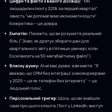
Цифри та факти з вашого досвіду:
"Ми
заощадили клієнту $20k за перший квартал"
замість "ми допомагаємо економити кошти".
Конкретика — це довіра.
Емпатію:
Покажіть, що ви розумієте реальний
біль ("Знаю, як дратує збирати дані для
квартального звіту в п'ятницю увечері, коли
Excel висить на 50-мегабайтному файлі").
Власну думку:
AI не має думки, а ви маєте. "Я
вважаю, що CRM без інтеграції з месенджерами
у 2025 — це як телефон без інтернету" — це
людський голос.
Персональний тригер:
Щось, що ви знайшли
саме про цього клієнта. Пост у LinkedIn, виступ