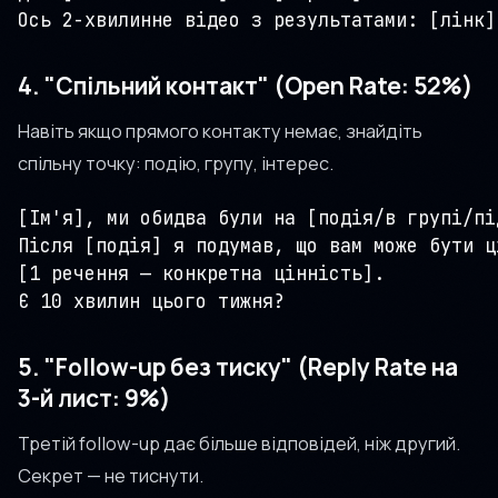
Ось 2-хвилинне відео з результатами: [лінк]
4. "Спільний контакт" (Open Rate: 52%)
Навіть якщо прямого контакту немає, знайдіть
спільну точку: подію, групу, інтерес.
[Ім'я], ми обидва були на [подія/в групі/пі
Після [подія] я подумав, що вам може бути ці
[1 речення — конкретна цінність].

Є 10 хвилин цього тижня?
5. "Follow-up без тиску" (Reply Rate на
3-й лист: 9%)
Третій follow-up дає більше відповідей, ніж другий.
Секрет — не тиснути.