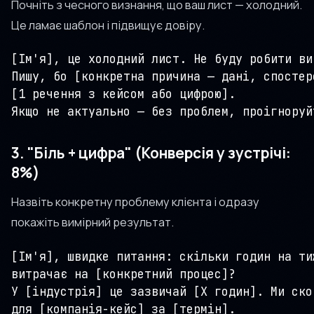
Почніть з чесного визнання, що ваш лист — холодний.
Це ламає шаблон і підвищує довіру.
[Ім'я], це холодний лист. Не буду робити ви
Пишу, бо [конкретна причина — дані, спостере
[1 речення з кейсом або цифрою].

Якщо не актуально — без проблем, проігноруй
3. "Біль + цифра" (Конверсія у зустрічі:
8%)
Назвіть конкретну проблему клієнта і одразу
покажіть вимірний результат.
[Ім'я], швидке питання: скільки годин на ти
витрачає на [конкретний процес]?

У [індустрія] це зазвичай [X годин]. Ми ско
для [компанія-кейс] за [термін].
