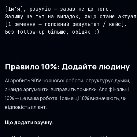
[Ім'я], розумію — зараз не до того.

Залишу це тут на випадок, якщо стане актуаль
[1 речення — головний результат / кейс].

Без follow-up більше, обіцяю :)
Правило 10%: Додайте людину
AI зробить 90% чорнової роботи: структурує думки,
знайде аргументи, виправить помилки. Але фінальні
10% — це ваша робота. І саме ці 10% визначають, чи
відповість клієнт.
Що додати вручну: