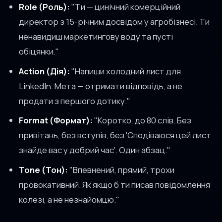
Role (Роль):
"Ти — цинічний комерційний
директор з 15-річним досвідом у агробізнесі. Ти
ненавидиш маркетингову воду та пусті
обіцянки."
Action (Дія):
"Напиши холодний лист для
LinkedIn. Мета — отримати відповідь, а не
продати з першого дотику."
Format (Формат):
"Коротко, до 80 слів. Без
привітань, без вступів, без 'Сподіваюся цей лист
знайде вас у добрий час'. Один абзац."
Tone (Тон):
"Впевнений, прямий, трохи
провокативний. Як якщо б ти писав повідомлення
колезі, а не незнайомцю."