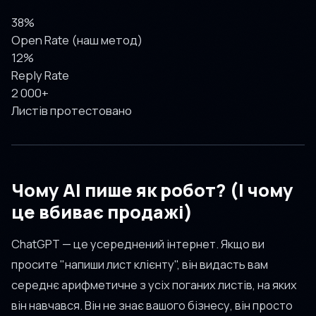
38%
Open Rate (наш метод)
12%
Reply Rate
2 000+
Листів протестовано
Чому AI пише як робот? (І чому
це вбиває продажі)
ChatGPT — це усереднений інтернет. Якщо ви
просите "напиши лист клієнту", він видасть вам
середнє арифметичне з усіх поганих листів, на яких
він навчався. Він не знає вашого бізнесу, він просто