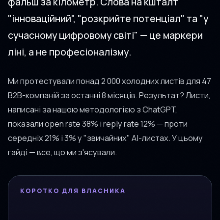
фальш за кілометр. Слова на кшталт
"інноваційний", "розкрийте потенціал" та "у
сучасному цифровому світі" — це маркери
ліні, а не професіоналізму.
Ми протестували понад 2 000 холодних листів для 47
B2B-компаній за останні 8 місяців. Результат? Листи,
написані за нашою методологією з ChatGPT,
показали open rate 38% і reply rate 12% — проти
середніх 21% і 3% у "звичайних" AI-листах. У цьому
гайді — все, що ми з'ясували.
КОРОТКО ДЛЯ ВЛАСНИКА