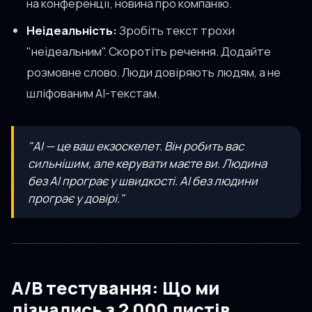
на конференції, новина про компанію.
Неідеальність:
Зробіть текст трохи
"неідеальним". Скоротіть речення. Додайте
розмовне слово. Люди довіряють людям, а не
шліфованим AI-текстам.
"AI — це ваш екзоскелет. Він робить вас
сильнішим, але керувати маєте ви. Людина
без AI програє у швидкості. AI без людини
програє у довірі."
A/B тестування: Що ми
дізнались з 2 000 листів