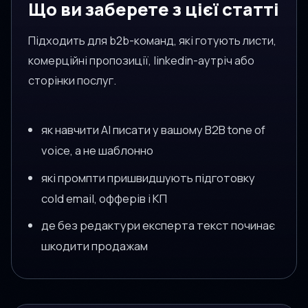
Що ви заберете з цієї статті
Підходить для b2b-команд, які готують листи,
комерційні пропозиції, linkedin-аутріч або
сторінки послуг.
як навчити AI писати у вашому B2B tone of
voice, а не шаблонно
які промпти пришвидшують підготовку
cold email, офферів і КП
де без редактури експерта текст починає
шкодити продажам