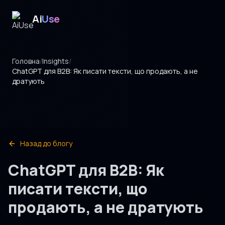
Ai
Use
Головна
/
Insights
/
ChatGPT для B2B: Як писати тексти, що продають, а не
дратують
Назад до блогу
ChatGPT для B2B: Як
писати тексти, що
продають, а не дратують