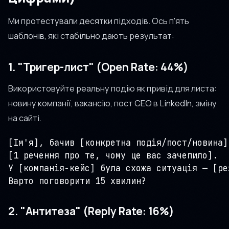
Ми протестували десятки підходів. Ось п'ять
шаблонів, які стабільно дають результат:
1. "Тригер-лист" (Open Rate: 44%)
Використовуйте реальну подію як привід для листа:
новину компанії, вакансію, пост CEO в LinkedIn, зміну
на сайті.
[Ім'я], бачив [конкретна подія/пост/новина].
[1 речення про те, чому це вас зачепило].

У [компанія-кейс] була схожа ситуація — [ре
Варто поговорити 15 хвилин?
2. "Антитеза" (Reply Rate: 16%)