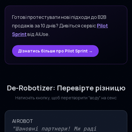
Готові протестувати нові підходи до B2B
продажів за 10 днів? Дивіться сервіс
Pilot
Sprint
від AiUse.
Дізнатись більше про Pilot Sprint →
De-Robotizer: Перевірте різницю
Натисніть кнопку, щоб перетворити "воду" на сенс
AI ROBOT
"Шановні партнери! Ми раді