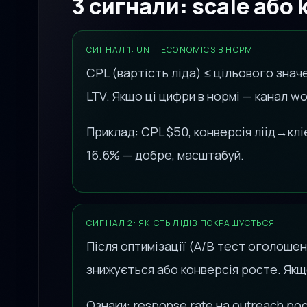
3 сигнали: scale або k
СИГНАЛ 1: UNIT ECONOMICS В НОРМІ
CPL (вартість ліда) ≤ цільового значе
LTV. Якщо ці цифри в нормі — канал w
Приклад: CPL $50, конверсія ліід→клі
16.6% — добре, масштабуй.
СИГНАЛ 2: ЯКІСТЬ ЛІДІВ ПОКРАЩУЄТЬСЯ
Після оптимізації (A/B тест оголошень
знижується або конверсія росте. Якщ
Ознаки: response rate на outreach р