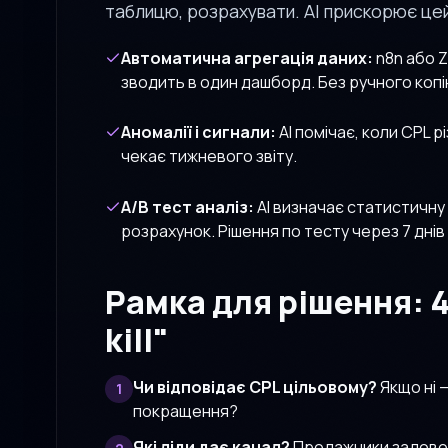
таблицю, розрахувати. AI прискорює цей
Автоматична агрегація даних:
n8n або Z
зводить в один дашборд. Без ручного коп
Аномалії і сигнали:
AI помічає, коли CPL р
чекає тижневого звіту.
A/B тест аналіз:
AI визначає статистичну 
розрахунок. Рішення по тесту через 7 днів 
Рамка для рішення: 4
kill"
Чи відповідає CPL цільовому?
Якщо ні —
1
покращення?
Які ліди дає канал?
Продажники задовол