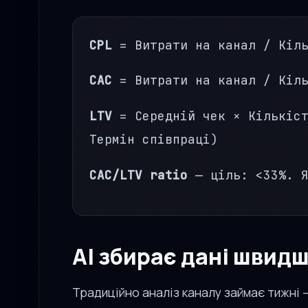
CPL
= Витрати на канал / Кіль
CAC
= Витрати на канал / Кіль
LTV
= Середній чек × Кількіст
Термін співпраці)
CAC/LTV ratio
— ціль: <33%. Я
AI збирає дані швидш
Традиційно аналіз каналу займає тижні —