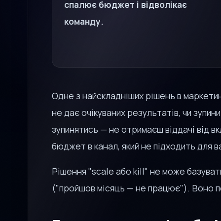
спалює бюджет і відволікає
команду.
Одне з найскладніших рішень в маркетин
не дає очікуваних результатів, чи зупи
зупинятись — не отримаєш віддачі від в
бюджет в канал, який не підходить для в
Рішення "scale або kill" не може базува
("пройшов місяць — не працює"). Воно п