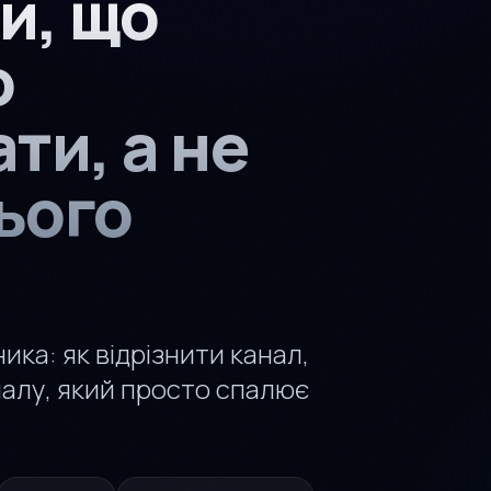
и, що
о
ти, а не
ього
ка: як відрізнити канал,
налу, який просто спалює