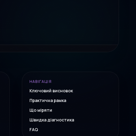
АНА ПОСЛУГА
t Sprint
 запуск перевірки попиту, оффера, лендингу та першого
за 7–10 робочих днів.
НАВІГАЦІЯ
Ключовий висновок
МАТИ ПЛАН PILOT SPRINT
Практична рамка
Що міряти
Швидка діагностика
FAQ