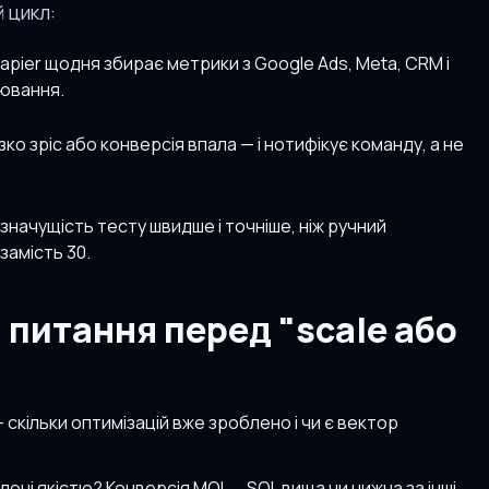
 цикл:
apier щодня збирає метрики з Google Ads, Meta, CRM і
іювання.
ізко зріс або конверсія впала — і нотифікує команду, а не
значущість тесту швидше і точніше, ніж ручний
замість 30.
 питання перед "scale або
 скільки оптимізацій вже зроблено і чи є вектор
ені якістю? Конверсія MQL→SQL вища чи нижча за інші