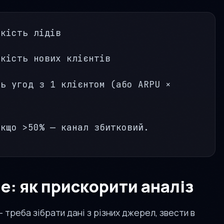
кість лідів
кість нових клієнтів
ь угод з 1 клієнтом (або ARPU ×
кщо >50% — канал збитковий.
е: як прискорити аналіз
 треба зібрати дані з різних джерел, звести в