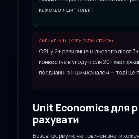
каже що ліди "теплі".
СИГНАЛ: KILL (КОЛИ ЗУПИНЯТИСЬ)
CPL у 2+ рази вище цільового після 3+
конвертує в угоду після 20+ кваліфікац
поєднанні з іншим каналом — тоді це 
Unit Economics для р
рахувати
Базові формули, які повинен знати коже