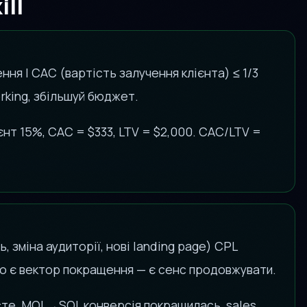
ill
ння І CAC (вартість залучення клієнта) ≤ 1/3
orking, збільшуй бюджет.
єнт 15%, CAC = $333, LTV = $2,000. CAC/LTV =
, зміна аудиторії, нові landing page) CPL
о є вектор покращення — є сенс продовжувати.
осте, MQL→SQL конверсія покращилась, sales