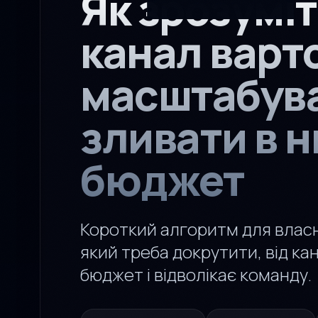
Як зрозуміт
канал варт
масштабува
зливати в н
бюджет
Короткий алгоритм для власни
який треба докрутити, від ка
бюджет і відволікає команду.