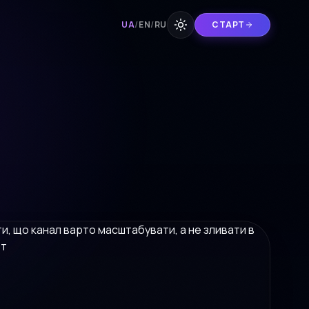
UA
/
EN
/
RU
СТАРТ