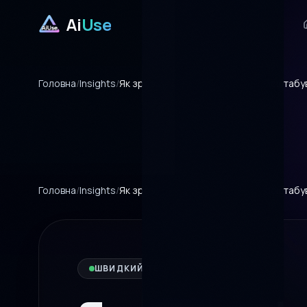
Ai
Use
Головна
/
Insights
/
Як зрозуміти, що канал варто масштабув
Головна
/
Insights
/
Як зрозуміти, що канал варто масштабув
ШВИДКИЙ ТЕСТ ПОПИТУ