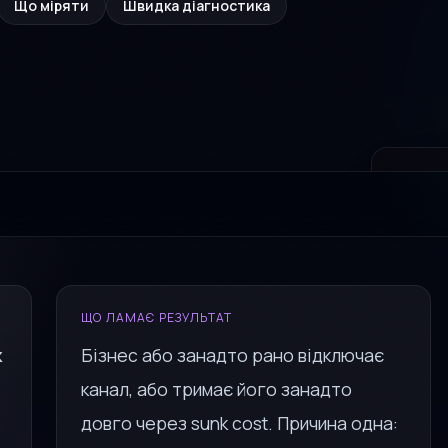
Що міряти
Швидка діагностика
ПОВ’ЯЗ
Pilo
Швидкий
трафіку 
ОТРИ
ЩО ЛАМАЄ РЕЗУЛЬТАТ
к
Бізнес або занадто рано відключає
канал, або тримає його занадто
довго через sunk cost. Причина одна: