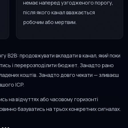
немає наперед узгодженого порогу,
після якого канал вважається
робочим або мертвим.
гу B2B: продовжувати вкладати в канал, який поки
нитись і перерозподілити бюджет. Занадто рано
кладених коштів. Занадто довго чекати — зливаєш
ашого ICP.
тись на відчуттях або часовому горизонті
овинно базуватись на трьох конкретних сигналах.