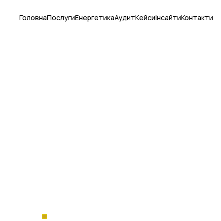
Головна
Послуги
Енергетика
Аудит
Кейси
Інсайти
Контакти