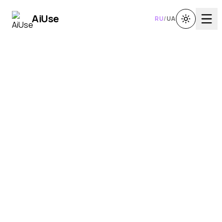
Ai
Use
RU
/
UA