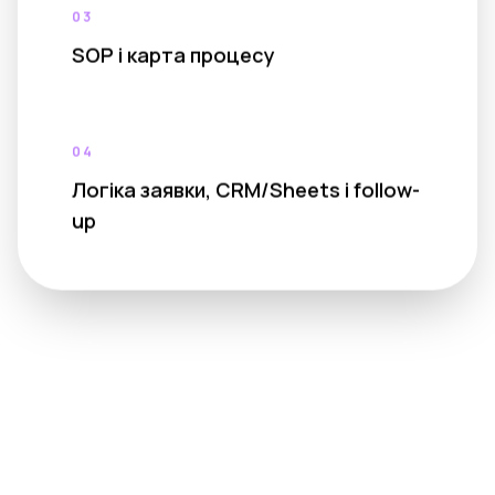
03
SOP і карта процесу
04
Логіка заявки, CRM/Sheets і follow-
up