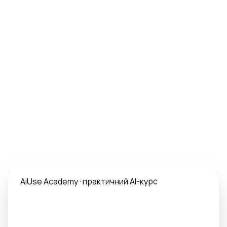
AiUse Academy · практичний AI-курс
AI follow-up: промпти