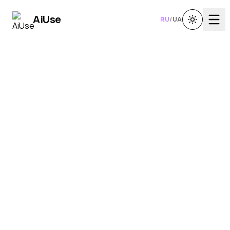
Ai
Use
RU
/
UA