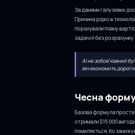
За даними галузевих дос
Причина рідко в технолог
порахували повну вартіст
задачі й без розрахунку
AI не зобовʼязаний б
він економить дорогий
Чесна форму
Базова формула проста
отримали $15 000 вигоди,
помиляється, бо занижує