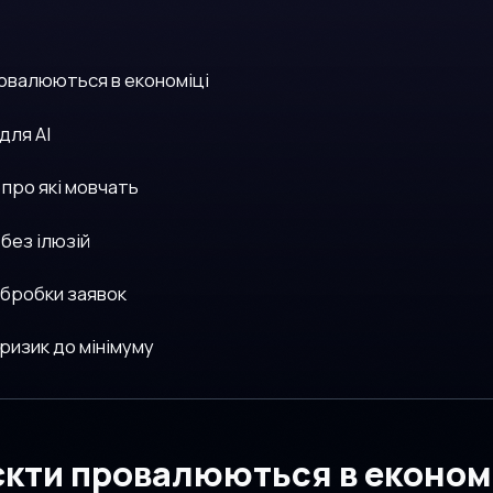
овалюються в економіці
для AI
 про які мовчать
 без ілюзій
обробки заявок
 ризик до мінімуму
єкти провалюються в економ