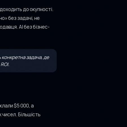
 доходить до окупності.
но» без задачі, не
одавця. AI без бізнес-
 конкретна задача, де
 ROI.
вклали $5 000, а
х чисел. Більшість
.