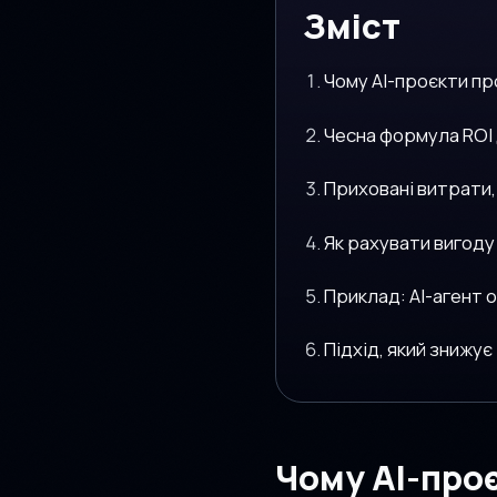
Зміст
Чому AI-проєкти пр
Чесна формула ROI 
Приховані витрати,
Як рахувати вигоду
Приклад: AI-агент 
Підхід, який знижує
Чому AI-про