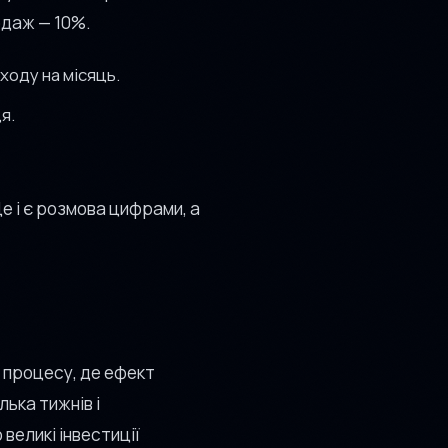
родаж — 10%.
ходу на місяць.
я.
Це і є розмова цифрами, а
 процесу, де ефект
лька тижнів і
великі інвестиції