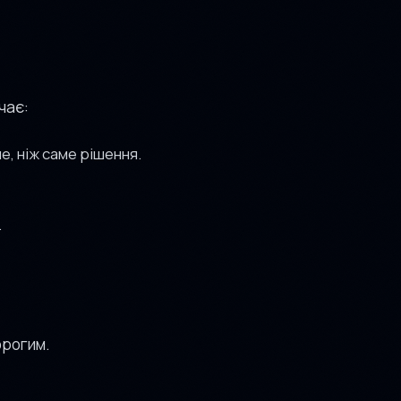
чає:
, ніж саме рішення.
.
орогим.