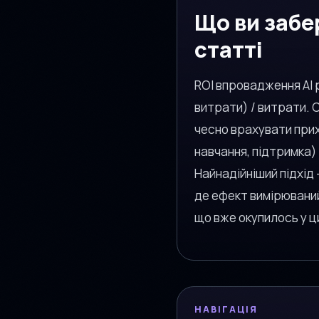
Що ви забер
статті
ROI впровадження AI 
витрати) / витрати. 
чесно врахувати прих
навчання, підтримка) 
Найнадійніший підхід
де ефект вимірюваний
що вже окупилось у 
НАВІГАЦІЯ