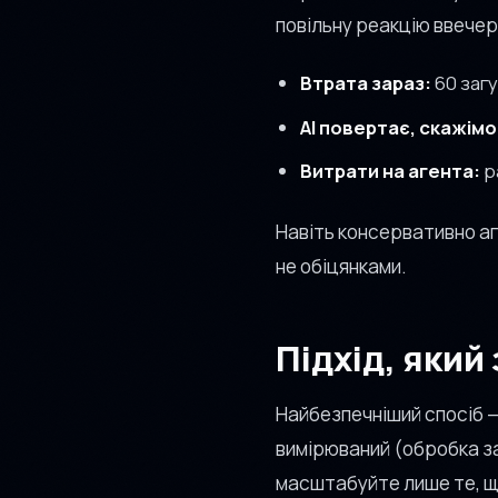
повільну реакцію ввечері
Втрата зараз:
60 загу
AI повертає, скажімо
Витрати на агента:
р
Навіть консервативно аге
не обіцянками.
Підхід, який
Найбезпечніший спосіб —
вимірюваний (обробка зая
масштабуйте лише те, що