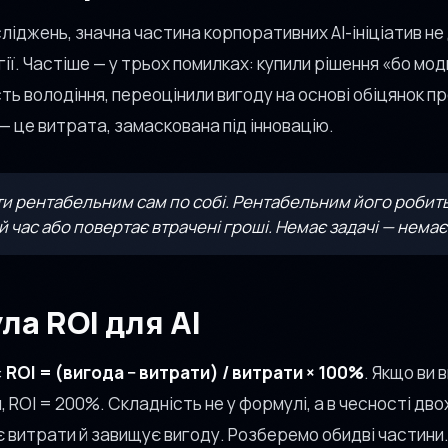
ліджень, значна частина корпоративних AI-ініціатив не
ії. Частіше — у трьох помилках: купили рішення «бо мод
ь володіння, переоцінили вигоду на основі обіцянок пр
 — це витрата, замаскована під інновацію.
ути рентабельним сам по собі. Рентабельним його робить
 час або повертає втрачені гроші. Немає задачі — немає
ла ROI для AI
:
ROI = (вигода − витрати) / витрати × 100%
. Якщо ви 
 ROI = 200%. Складність не у формулі, а в чесності дво
 витрати й завищує вигоду. Розберемо обидві частини