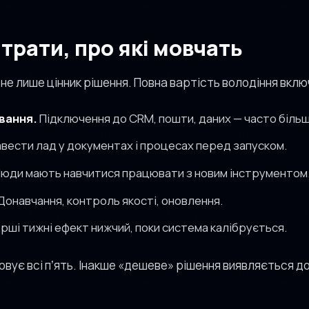
трати, про які мовчать
не лише цінник рішення. Повна вартість володіння вклю
ування.
Підключення до CRM, пошти, даних — часто більше
вести лад у документах і процесах перед запуском.
юди мають навчитися працювати з новим інструментом
Донавчання, контроль якості, оновлення.
рші тижні ефект нижчий, поки система калібрується.
вує всі пʼять. Інакше «дешеве» рішення виявляється д