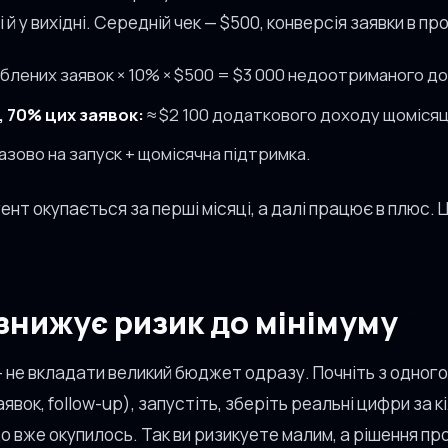
 й у вихідні. Середній чек — $500, конверсія заявки в п
блених заявок × 10% × $500 = $3 000 недоотриманого до
, 70% цих заявок:
≈ $2 100 додаткового доходу щомісяц
азово на запуск + щомісячна підтримка.
нт окупається за перші місяці, а далі працює в плюс. 
 знижує ризик до мінімуму
 не вкладати великий бюджет одразу. Почніть з одного
вок, follow-up), запустіть, зберіть реальні цифри за кі
 вже окупилось. Так ви ризикуете малим, а рішення про 