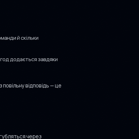
оманди й скільки
 угод додається завдяки
 повільну відповідь — це
% губляться через