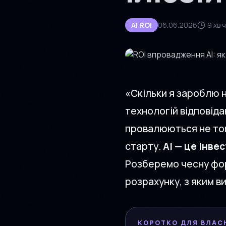
AI ROI
06.06.2026
9 хв 
«Скільки я зароблю н
технологій відповіда
провалюються не тому
старту.
AI — це інвес
Розберемо чесну форм
розрахунку, з яким в
КОРОТКО ДЛЯ ВЛАС