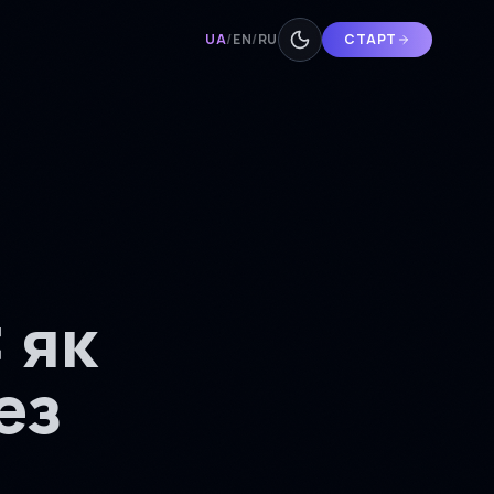
UA
/
EN
/
RU
СТАРТ
 як
ез