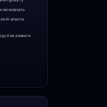
о які мовчать
ля AI-агента
оду й не зливати