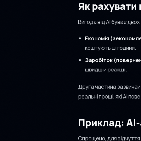
Як рахувати 
Вигода від AI буває двох
Економія (зекономле
коштують ці години.
Заробіток (повернені
швидшій реакції.
Друга частина зазвичай 
реальні гроші, які AI пов
Приклад: AI-
Спрощено, для відчуття л