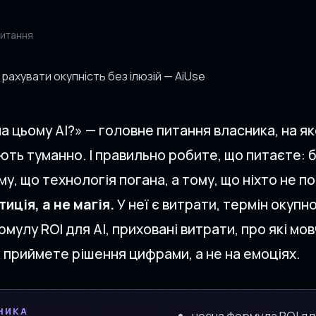
читання
а цьому AI?» — головне питання власника, на я
ють туманно. І правильно робите, що питаєте: б
, що технологія погана, а тому, що ніхто не по
тиція, а не магія.
У неї є витрати, термін окупно
улу ROI для AI, приховані витрати, про які мов
и приймете рішення цифрами, а не на емоціях.
НИКА
чесна формула ROI дл