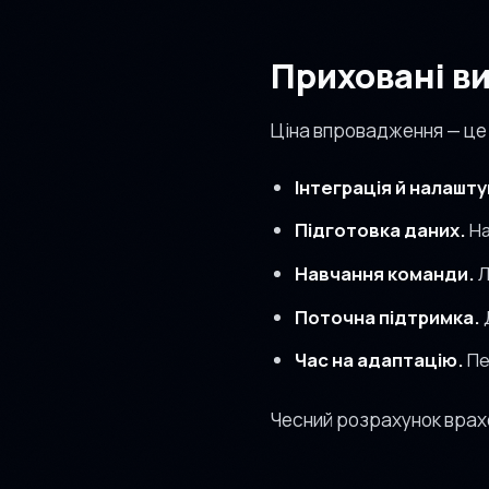
Приховані ви
Ціна впровадження — це 
Інтеграція й налашт
Підготовка даних.
На
Навчання команди.
Л
Поточна підтримка.
Час на адаптацію.
Пе
Чесний розрахунок врахо