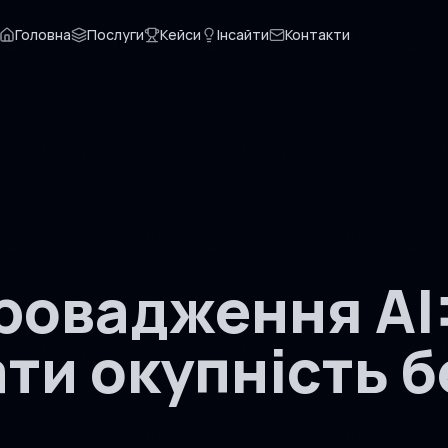
Головна
Послуги
Кейси
Інсайти
Контакти
ровадження AI:
ти окупність б