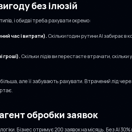
вигоду без ілюзій
 типів, і обидві треба рахувати окремо:
ний час і витрати).
Скільки годин рутини AI забирає в к
 гроші).
Скільки лідів ви перестаєте втрачати, скільки
більша, але її забувають рахувати. Втрачений лід через
ертає.
агент обробки заявок
огіки. Бізнес отримує 200 заявок на місяць. Без AI 30