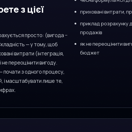
ете з цієї
приховані витрати, пр
приклад розрахунку д
продажів
рахується просто: (вигода −
як не переоцінити виг
Складність — у тому, щоб
бюджет
овані витрати (інтеграція,
і не переоцінити вигоду.
 — почати з одного процесу,
, і масштабувати лише те,
цифрах.