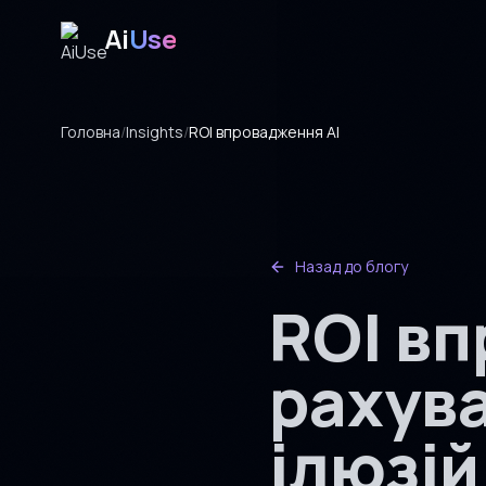
Ai
Use
Головна
/
Insights
/
ROI впровадження AI
Назад до блогу
ROI вп
рахува
ілюзій