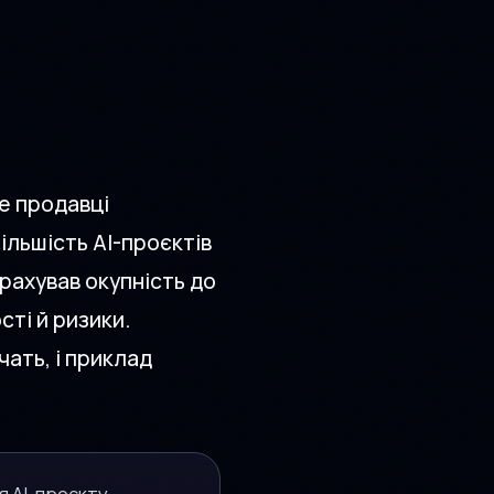
ке продавці
ільшість AI-проєктів
рахував окупність до
сті й ризики.
чать, і приклад
я AI-проєкту